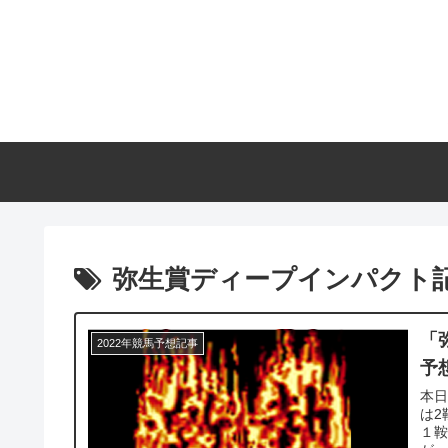
弥生賞ディープインパクト記念
「
2022年競馬予想記事
予
本日
は2
１鞍