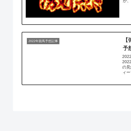
が、明
【
2022年競馬予想記事
予
20
20
の見
ィー