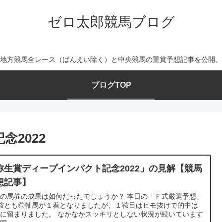
ゼロ太郎競馬ブログ
地方競馬全レース（ばんえい除く）と中央競馬の重賞予想記事を公開。
ブログTOP
2022
弥生賞ディープインパクト記念2022」の見解【競馬
想記事】
の馬券の成果は如何だったでしょうか？ 本日の「Ｆ式厳選予想」
鞍とも◎軸馬が１着となりましたが、１鞍目はヒモ抜けで的中は
に留まりました。 なかなかスッキリとしない状況が続いています