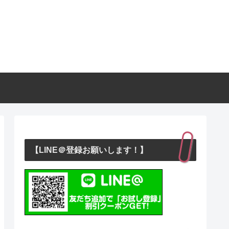
【LINE＠登録お願いします！】