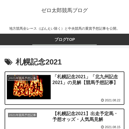
ゼロ太郎競馬ブログ
地方競馬全レース（ばんえい除く）と中央競馬の重賞予想記事を公開。
ブログTOP
札幌記念2021
「札幌記念2021」「北九州記念
2021年競馬予想記事
2021」の見解【競馬予想記事】
2021.08.22
【札幌記念2021】出走予定馬・
2021年競馬予想記事
予想オッズ・人気馬見解
2021.08.15