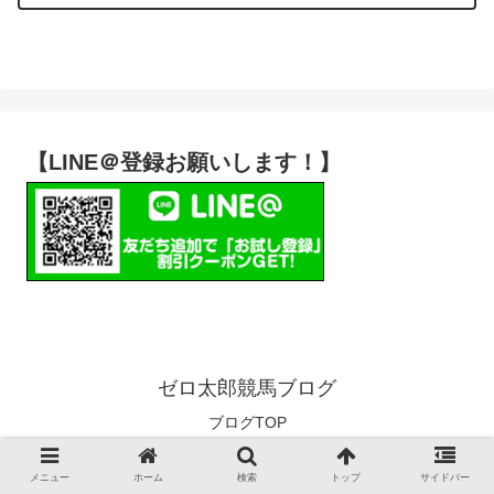
【LINE＠登録お願いします！】
ゼロ太郎競馬ブログ
ブログTOP
© 2021 ゼロ太郎競馬ブログ.
メニュー
ホーム
検索
トップ
サイドバー