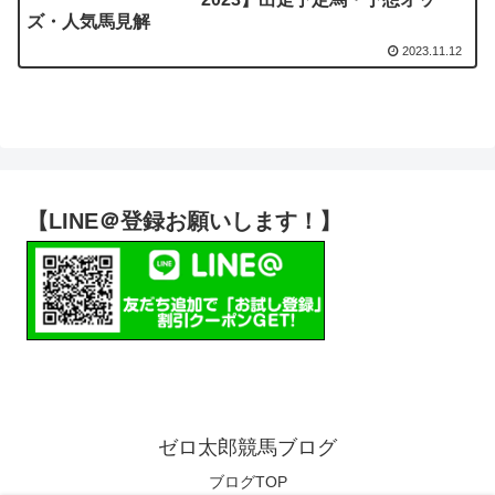
ズ・人気馬見解
2023.11.12
【LINE＠登録お願いします！】
ゼロ太郎競馬ブログ
ブログTOP