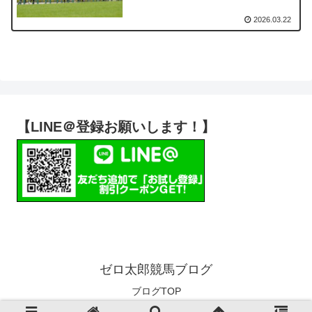
2026.03.22
【LINE＠登録お願いします！】
ゼロ太郎競馬ブログ
ブログTOP