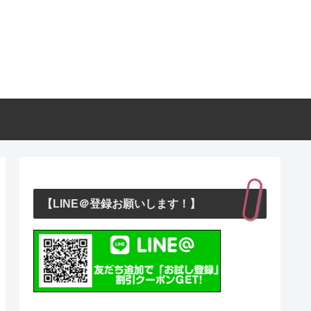
【LINE＠登録お願いします！】