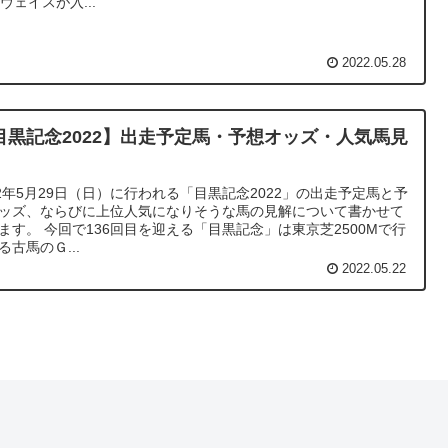
ヴェイスが入...
2022.05.28
目黒記念2022】出走予定馬・予想オッズ・人気馬見
22年5月29日（日）に行われる「目黒記念2022」の出走予定馬と予
ッズ、ならびに上位人気になりそうな馬の見解について書かせて
ます。 今回で136回目を迎える「目黒記念」は東京芝2500Mで行
る古馬のＧ...
2022.05.22