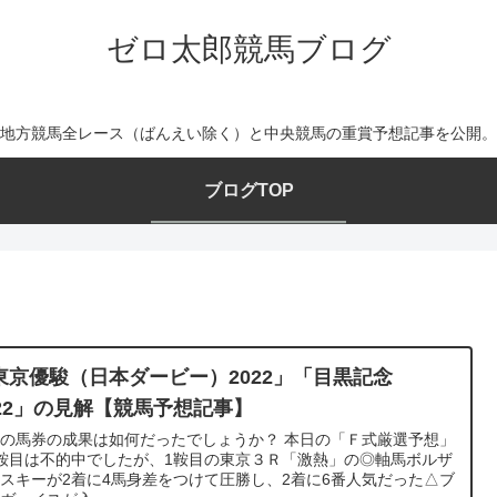
ゼロ太郎競馬ブログ
地方競馬全レース（ばんえい除く）と中央競馬の重賞予想記事を公開。
ブログTOP
東京優駿（日本ダービー）2022」「目黒記念
022」の見解【競馬予想記事】
の馬券の成果は如何だったでしょうか？ 本日の「Ｆ式厳選予想」
鞍目は不的中でしたが、1鞍目の東京３Ｒ「激熱」の◎軸馬ボルザ
スキーが2着に4馬身差をつけて圧勝し、2着に6番人気だった△ブ