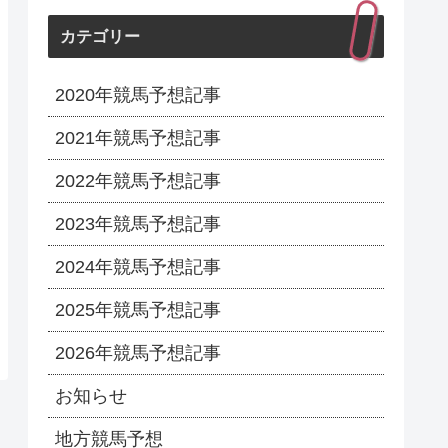
カテゴリー
2020年競馬予想記事
2021年競馬予想記事
2022年競馬予想記事
2023年競馬予想記事
2024年競馬予想記事
2025年競馬予想記事
2026年競馬予想記事
お知らせ
地方競馬予想