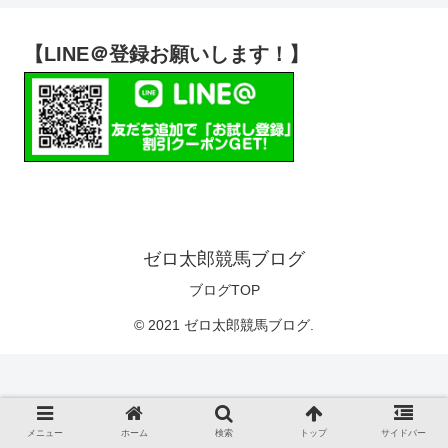
【LINE＠登録お願いします！】
ゼロ太郎競馬ブログ
ブログTOP
© 2021 ゼロ太郎競馬ブログ.
メニュー
ホーム
検索
トップ
サイドバー