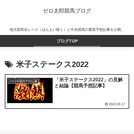
ゼロ太郎競馬ブログ
地方競馬全レース（ばんえい除く）と中央競馬の重賞予想記事を公開。
ブログTOP
米子ステークス2022
「米子ステークス2022」の見解
2022年競馬予想記事
と結論【競馬予想記事】
2022.06.17