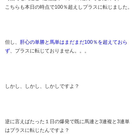
こちらも本日の時点で100％超えしプラスに転じました。
但し、
肝心の単勝と馬単はまだまだ100％を超えておら
ず
、プラスに転じておりません。。。
しかし、しかし、しかしですよ？
逆に言えばたった１日の爆発で既に馬連と3連複と3連単
はプラスに転じたんですよ？