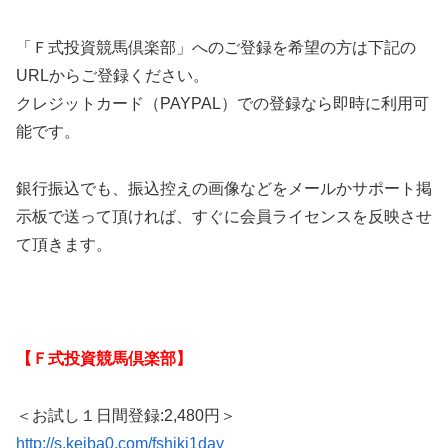
「Ｆ式投資競馬倶楽部」へのご登録を希望の方は下記の
URLからご登録ください。
クレジットカード（PAYPAL）での登録なら即時に利用可
能です。
銀行振込でも、振込控えの画像などをメールかサポート掲
示板で送って頂ければ、すぐに会員ライセンスを反映させ
て頂きます。
【Ｆ式投資競馬倶楽部】
＜お試し１日間登録:2,480円＞
http://s.keiba0.com/fshiki1day