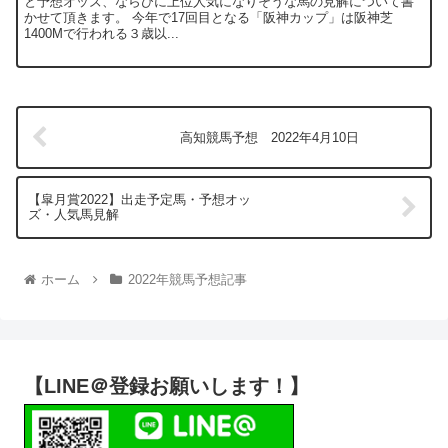
と予想オッズ、ならびに上位人気になりそうな馬の見解について書
かせて頂きます。 今年で17回目となる「阪神カップ」は阪神芝
1400Mで行われる３歳以...
高知競馬予想 2022年4月10日
【皐月賞2022】出走予定馬・予想オッ
ズ・人気馬見解
ホーム
2022年競馬予想記事
【LINE＠登録お願いします！】