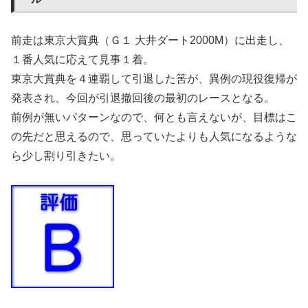
前走は東京大賞典（Ｇ１ 大井ダート2000M）に出走し、
１番人気に応えて見事１着。
東京大賞典を４連覇して引退した筈が、異例の現役復帰が
発表され、今回が引退撤回後の最初のレースとなる。
前例が無いパターンなので、何とも言えないが、目標はこ
の先だと思えるので、思っていたよりも人気になるような
ら少し割り引きたい。