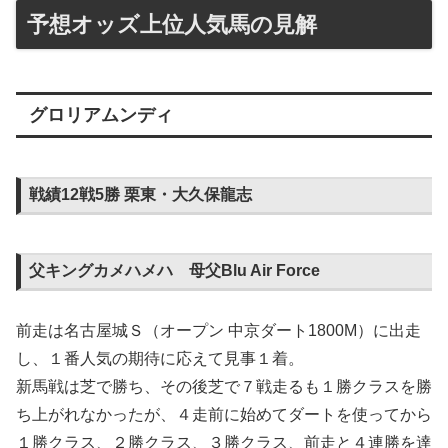
予想オッズ上位人気馬の見解
グロリアムンディ
戦績12戦5勝 栗東・大久保龍志
父キングカメハメハ 母父Blu Air Force
前走は名古屋城Ｓ（オープン 中京ダート1800M）に出走
し、１番人気の期待に応えて見事１着。
新馬戦は芝で勝ち、その後芝で７戦走るも１勝クラスを勝
ち上がれなかったが、４走前に始めてダートを使ってから
１勝クラス、２勝クラス、３勝クラス、前走と４連勝を達