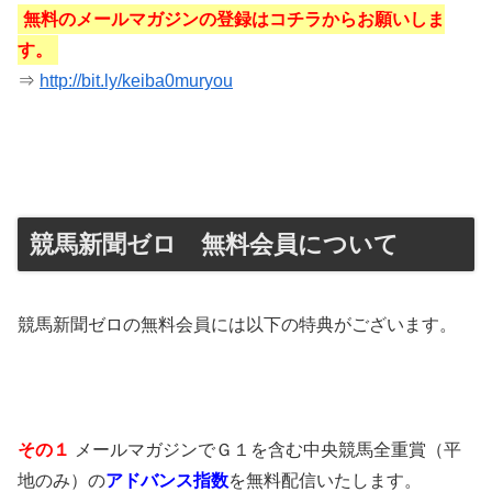
無料のメールマガジンの登録はコチラからお願いしま
す。
⇒
http://bit.ly/keiba0muryou
競馬新聞ゼロ 無料会員について
競馬新聞ゼロの無料会員には以下の特典がございます。
その１
メールマガジンでＧ１を含む中央競馬全重賞（平
地のみ）の
アドバンス指数
を無料配信いたします。