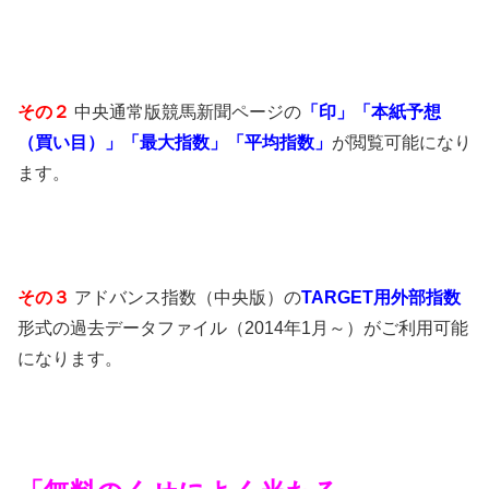
その２
中央通常版競馬新聞ページの
「印」「本紙予想
（買い目）」「最大指数」「平均指数」
が閲覧可能になり
ます。
その３
アドバンス指数（中央版）の
TARGET用外部指数
形式の過去データファイル（2014年1月～）がご利用可能
になります。