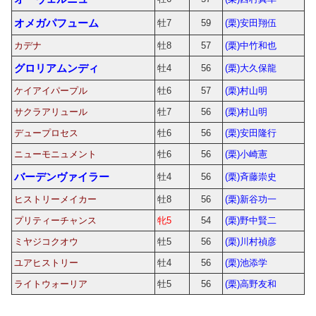
オメガパフューム
牡7
59
(栗)安田翔伍
カデナ
牡8
57
(栗)中竹和也
グロリアムンディ
牡4
56
(栗)大久保龍
ケイアイパープル
牡6
57
(栗)村山明
サクラアリュール
牡7
56
(栗)村山明
デュープロセス
牡6
56
(栗)安田隆行
ニューモニュメント
牡6
56
(栗)小崎憲
バーデンヴァイラー
牡4
56
(栗)斉藤崇史
ヒストリーメイカー
牡8
56
(栗)新谷功一
プリティーチャンス
牝5
54
(栗)野中賢二
ミヤジコクオウ
牡5
56
(栗)川村禎彦
ユアヒストリー
牡4
56
(栗)池添学
ライトウォーリア
牡5
56
(栗)高野友和