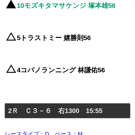
10モズキタマサケンジ 塚本雄56
5トラストミー 嬉勝則56
4コパノランニング 林謙佑56
2Ｒ Ｃ３－６ 右1300 15:55
レースタイプ：D ペース：M