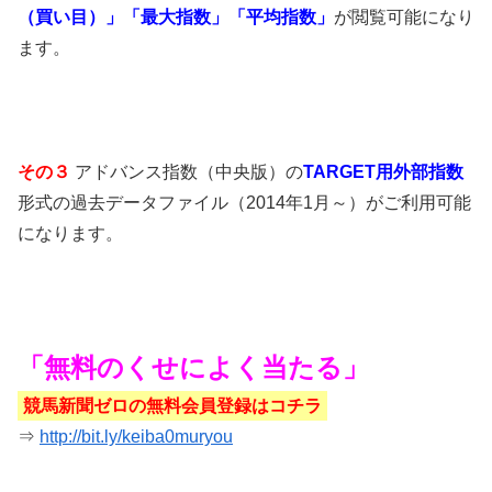
（買い目）」「最大指数」「平均指数」
が閲覧可能になり
ます。
その３
アドバンス指数（中央版）の
TARGET用外部指数
形式の過去データファイル（2014年1月～）がご利用可能
になります。
「無料のくせによく当たる」
競馬新聞ゼロの無料会員登録はコチラ
⇒
http://bit.ly/keiba0muryou