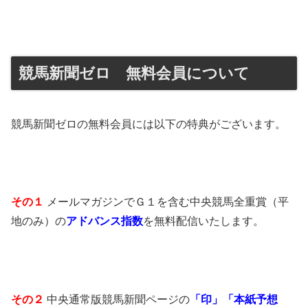
競馬新聞ゼロ 無料会員について
競馬新聞ゼロの無料会員には以下の特典がございます。
その１
メールマガジンでＧ１を含む中央競馬全重賞（平
地のみ）の
アドバンス指数
を無料配信いたします。
その２
中央通常版競馬新聞ページの
「印」「本紙予想