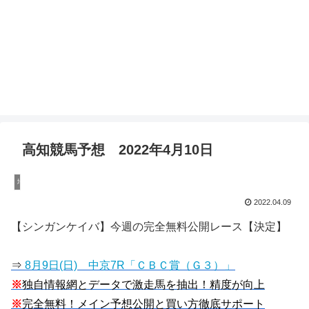
高知競馬予想 2022年4月10日
地方競馬予想
2022.04.09
【シンガンケイバ】今週の完全無料公開レース【決定】
⇒
8月9日(日) 中京7R「ＣＢＣ賞（Ｇ３）」
※
独自情報網とデータで激走馬を抽出！精度が向上
※
完全無料！メイン予想公開と買い方徹底サポート