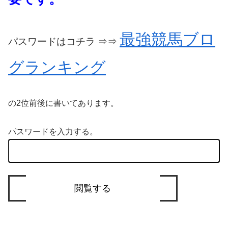
最強競馬ブロ
パスワードはコチラ ⇒⇒
グランキング
の2位前後に書いてあります。
パスワードを入力する。