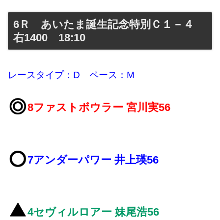
6Ｒ あいたま誕生記念特別Ｃ１－４
右1400 18:10
レースタイプ：D ペース：M
8ファストボウラー 宮川実56
7アンダーパワー 井上瑛56
4セヴィルロアー 妹尾浩56