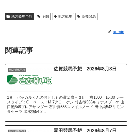
地方競馬予想
予想
地方競馬
高知競馬
admin
関連記事
佐賀競馬予想 2026年8月8日
地方競馬予想
1Ｒ パッカルくんのおとしもの賞２歳－３組 右1300 16:00 レー
スタイプ：C ペース：M 7クラーケン 竹吉徹555ルミナスブーケ 山
口勲548プレアサンダー 石川慎556スマイルノード 田中純543リモン
タセーラ 出水拓54 2...
園田競馬予想 2026年8月7日
地方競馬予想