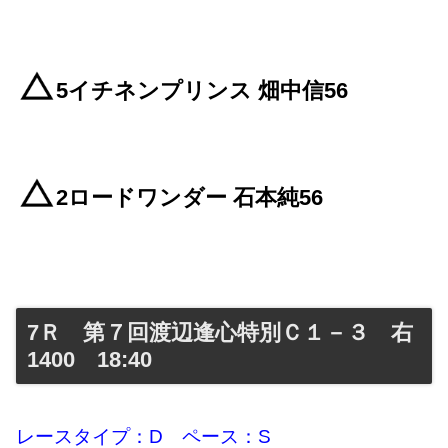
5イチネンプリンス 畑中信56
2ロードワンダー 石本純56
7Ｒ 第７回渡辺逢心特別Ｃ１－３ 右
1400 18:40
レースタイプ：D ペース：S