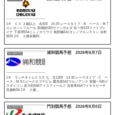
1Ｒ Ｃ３ ３歳以上 右820 14:20 レースタイプ：B ペース：M 7
エレガントフルール 高畑皓555ヴァンガルダ 佐々世533ファイブレ
イナ 下原理554ニシノカリウド 南部楓541ヨシノマロンチャン 吉村
智55 2Ｒ ２歳未勝利...
浦和競馬予想 2026年8月7日
地方競馬予想
1Ｒ ランチタイムＣ３六 七 左1300 13:30 レースタイプ：C ペ
ース：M 9スピークオブデビル 鷹見陸542マルノアンナ 室陽一545ク
ラダイリン 及川烈548アイスフィールド 吉留孝564ワイキキビーチ
見越彬56 2Ｒ ２歳...
門別競馬予想 2026年8月6日
地方競馬予想