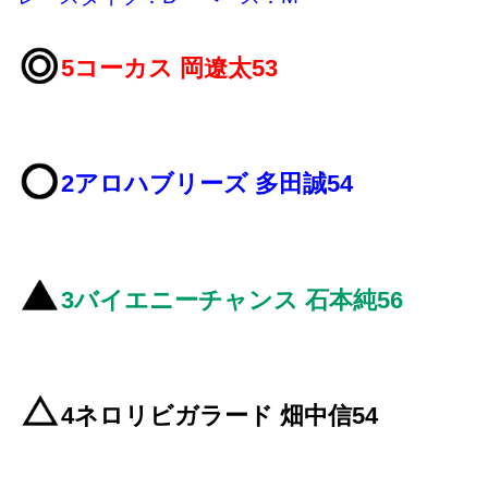
5コーカス 岡遼太53
2アロハブリーズ 多田誠54
3バイエニーチャンス 石本純56
4ネロリビガラード 畑中信54