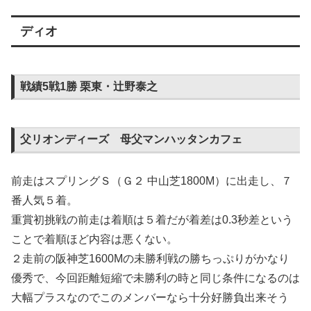
ディオ
戦績5戦1勝 栗東・辻野泰之
父リオンディーズ 母父マンハッタンカフェ
前走はスプリングＳ（Ｇ２ 中山芝1800M）に出走し、７
番人気５着。
重賞初挑戦の前走は着順は５着だが着差は0.3秒差という
ことで着順ほど内容は悪くない。
２走前の阪神芝1600Mの未勝利戦の勝ちっぷりがかなり
優秀で、今回距離短縮で未勝利の時と同じ条件になるのは
大幅プラスなのでこのメンバーなら十分好勝負出来そう