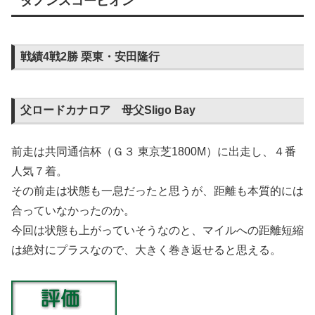
ダノンスコーピオン
戦績4戦2勝 栗東・安田隆行
父ロードカナロア 母父Sligo Bay
前走は共同通信杯（Ｇ３ 東京芝1800M）に出走し、４番
人気７着。
その前走は状態も一息だったと思うが、距離も本質的には
合っていなかったのか。
今回は状態も上がっていそうなのと、マイルへの距離短縮
は絶対にプラスなので、大きく巻き返せると思える。