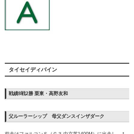
タイセイディバイン
戦績8戦2勝 栗東・高野友和
父ルーラーシップ 母父ダンスインザダーク
前走はファルコンＳ（Ｇ３ 中京芝1400M）に出走し、１