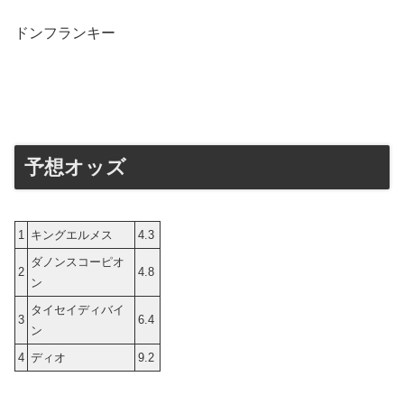
ドンフランキー
予想オッズ
1
キングエルメス
4.3
ダノンスコーピオ
2
4.8
ン
タイセイディバイ
3
6.4
ン
4
ディオ
9.2