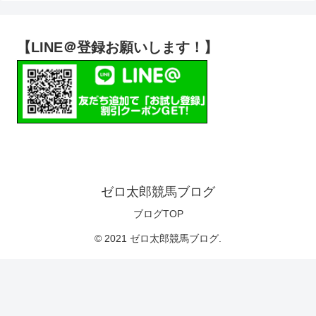
【LINE＠登録お願いします！】
ゼロ太郎競馬ブログ
ブログTOP
© 2021 ゼロ太郎競馬ブログ.