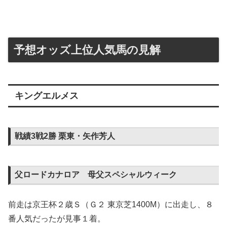
予想オッズ上位人気馬の見解
キングエルメス
戦績3戦2勝 栗東・矢作芳人
父ロードカナロア 母父スペシャルウィーク
前走は京王杯２歳Ｓ（Ｇ２ 東京芝1400M）に出走し、８
番人気だったが見事１着。