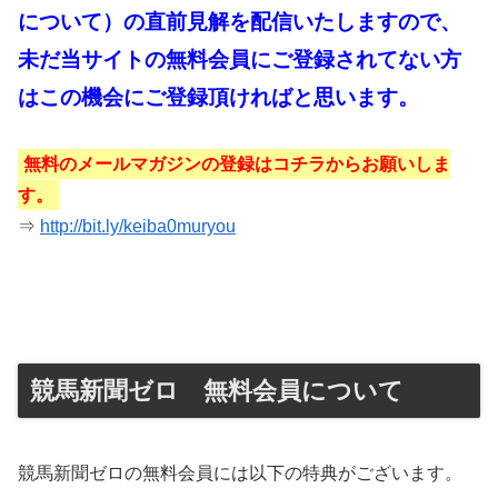
について）の直前見解を配信いたしますので、
未だ当サイトの無料会員にご登録されてない方
はこの機会にご登録頂ければと思います。
無料のメールマガジンの登録はコチラからお願いしま
す。
⇒
http://bit.ly/keiba0muryou
競馬新聞ゼロ 無料会員について
競馬新聞ゼロの無料会員には以下の特典がございます。