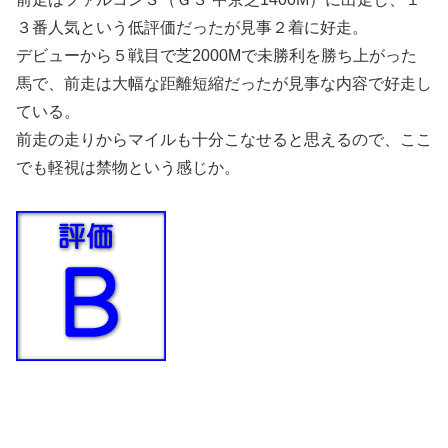
３番人気という低評価だったが見事２着に好走。
デビューから５戦目で芝2000Mで未勝利を勝ち上がった
馬で、前走は大幅な距離短縮だったが見事な内容で好走し
ている。
前走の走りからマイルも十分こなせると思えるので、ここ
でも軽視は禁物という感じか。