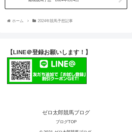
ホーム
2024年競馬予想記事
【LINE＠登録お願いします！】
ゼロ太郎競馬ブログ
ブログTOP