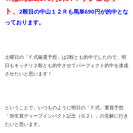
ト、
2鞍目の中山１２Ｒも馬単690円が的中とな
っております。
土曜日の「Ｆ式厳選予想」は2鞍とも的中でしたので、明
日もキッチリ２鞍とも的中させてパーフェクト的中を達成
させたいと思います！
ということで、いつものように明日の「Ｆ式」重賞予想
「弥生賞ディープインパクト記念（Ｇ２）」の見解に行き
たいと思います。