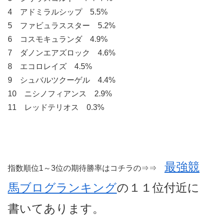
4 アドミラルシップ 5.5%
5 ファビュラススター 5.2%
6 コスモキュランダ 4.9%
7 ダノンエアズロック 4.6%
8 エコロレイズ 4.5%
9 シュバルツクーゲル 4.4%
10 ニシノフィアンス 2.9%
11 レッドテリオス 0.3%
最強競
指数順位1～3位の期待勝率はコチラの⇒⇒
馬ブログランキング
の１１位付近に
書いてあります。