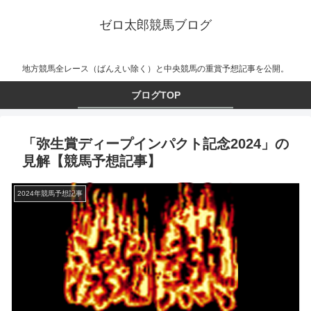
ゼロ太郎競馬ブログ
地方競馬全レース（ばんえい除く）と中央競馬の重賞予想記事を公開。
ブログTOP
「弥生賞ディープインパクト記念2024」の
見解【競馬予想記事】
2024年競馬予想記事