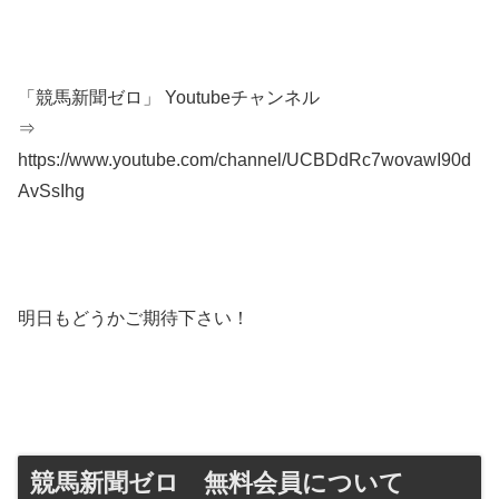
「競馬新聞ゼロ」 Youtubeチャンネル
⇒
https://www.youtube.com/channel/UCBDdRc7wovawI90d
AvSsIhg
明日もどうかご期待下さい！
競馬新聞ゼロ 無料会員について