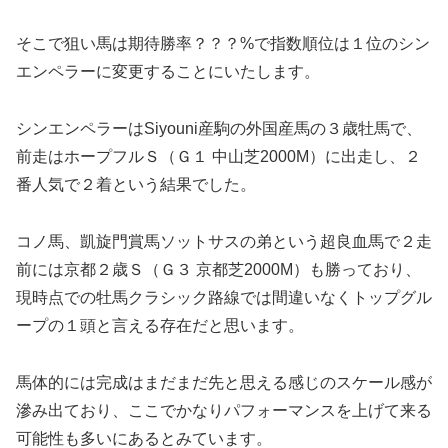
そこで狙い馬は期待勝率？？？%で指数順位は１位のシン
エンペラーに変更することにいたします。
シンエンペラーはSiyouni産駒の外国産馬の３歳牡馬で、
前走はホープフルＳ（Ｇ１ 中山芝2000M）に出走し、２
番人気で２着という結果でした。
コノ馬、凱旋門賞馬ソットサスの弟という超良血馬で２走
前には京都２歳Ｓ（Ｇ３ 京都芝2000M）も勝っており、
現時点での牡馬クラシック路線では間違いなくトップグル
ープの１頭と言える存在だと思います。
馬体的には完成はまだまだ先と思える感じのスケール感が
滲み出ており、ここでかなりパフォーマンスを上げて来る
可能性も多いにあるとみています。