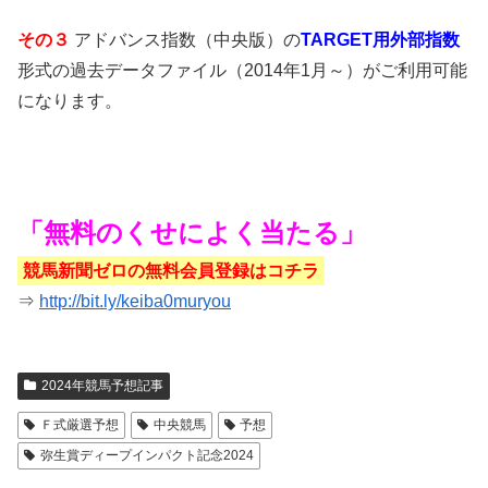
その３
アドバンス指数（中央版）の
TARGET用外部指数
形式の過去データファイル（2014年1月～）がご利用可能
になります。
「無料のくせによく当たる」
競馬新聞ゼロの無料会員登録はコチラ
⇒
http://bit.ly/keiba0muryou
2024年競馬予想記事
Ｆ式厳選予想
中央競馬
予想
弥生賞ディープインパクト記念2024