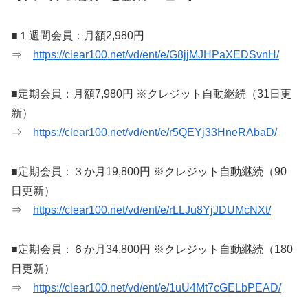
■１週間会員：月額2,980円
⇒
https://clear100.net/vd/ent/e/G8jjMJHPaXEDSvnH/
■定期会員：月額7,980円 ※クレジット自動継続（31日更
新）
⇒
https://clear100.net/vd/ent/e/r5QEYj33HneRAbaD/
■定期会員：３か月19,800円 ※クレジット自動継続（90
日更新）
⇒
https://clear100.net/vd/ent/e/rLLJu8YjJDUMcNXt/
■定期会員：６か月34,800円 ※クレジット自動継続（180
日更新）
⇒
https://clear100.net/vd/ent/e/1uU4Mt7cGELbPEAD/