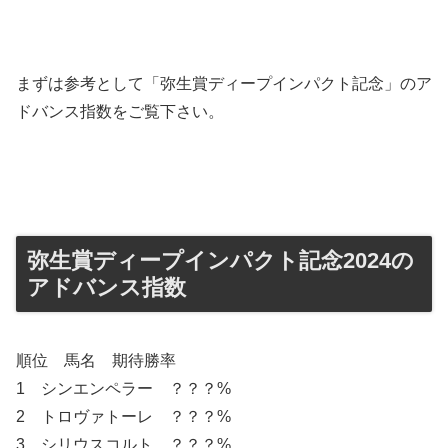
まずは参考として「弥生賞ディープインパクト記念」のア
ドバンス指数をご覧下さい。
弥生賞ディープインパクト記念2024の
アドバンス指数
順位 馬名 期待勝率
1 シンエンペラー ？？？%
2 トロヴァトーレ ？？？%
3 シリウスコルト ？？？%