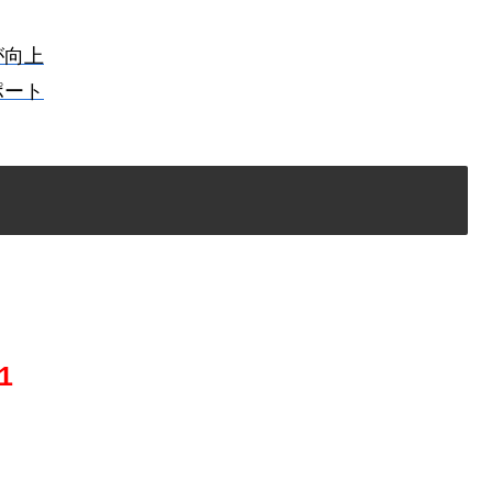
が向上
ポート
1