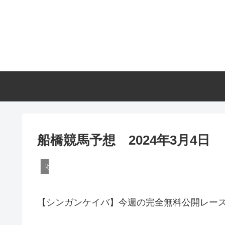
船橋競馬予想 2024年3月4日
地方競馬予想
【シンガンケイバ】今週の完全無料公開レー