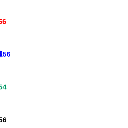
6
56
54
56