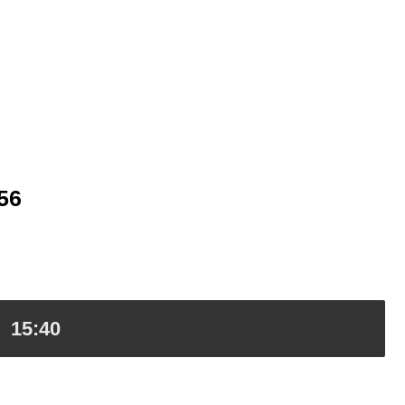
56
5:40