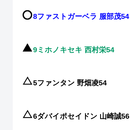
8ファストガーベラ 服部茂54
9ミホノキセキ 西村栄54
5ファンタン 野畑凌54
6ダバイポセイドン 山崎誠56