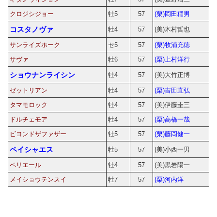
クロジシジョー
牡5
57
(栗)岡田稲男
コスタノヴァ
牡4
57
(美)木村哲也
サンライズホーク
セ5
57
(栗)牧浦充徳
サヴァ
牡6
57
(栗)上村洋行
ショウナンライシン
牡4
57
(美)大竹正博
ゼットリアン
牡4
57
(栗)吉田直弘
タマモロック
牡4
57
(美)伊藤圭三
ドルチェモア
牡4
57
(栗)高橋一哉
ビヨンドザファザー
牡5
57
(栗)藤岡健一
ペイシャエス
牡5
57
(美)小西一男
ペリエール
牡4
57
(美)黒岩陽一
メイショウテンスイ
牡7
57
(栗)河内洋