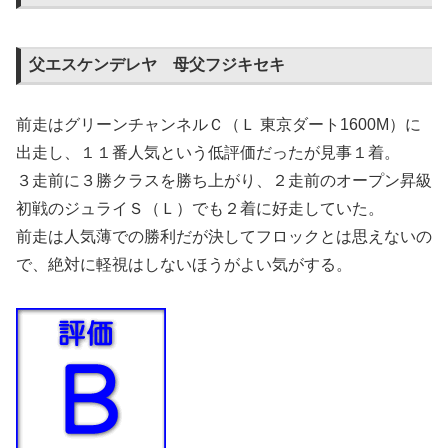
父エスケンデレヤ 母父フジキセキ
前走はグリーンチャンネルＣ（Ｌ 東京ダート1600M）に
出走し、１１番人気という低評価だったが見事１着。
３走前に３勝クラスを勝ち上がり、２走前のオープン昇級
初戦のジュライＳ（Ｌ）でも２着に好走していた。
前走は人気薄での勝利だが決してフロックとは思えないの
で、絶対に軽視はしないほうがよい気がする。