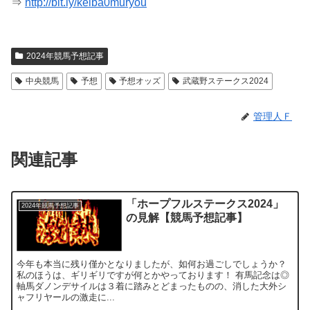
⇒
http://bit.ly/keiba0muryou
2024年競馬予想記事
中央競馬
予想
予想オッズ
武蔵野ステークス2024
管理人Ｆ
関連記事
「ホープフルステークス2024」
2024年競馬予想記事
の見解【競馬予想記事】
今年も本当に残り僅かとなりましたが、如何お過ごしでしょうか？
私のほうは、ギリギリですが何とかやっております！ 有馬記念は◎
軸馬ダノンデサイルは３着に踏みとどまったものの、消した大外シ
ャフリヤールの激走に...