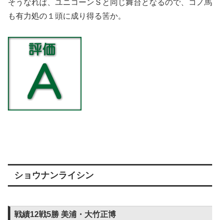
そうなれば、ユニコーンＳと同じ舞台となるので、コノ馬
も有力処の１頭に成り得る筈か。
ショウナンライシン
戦績12戦5勝 美浦・大竹正博