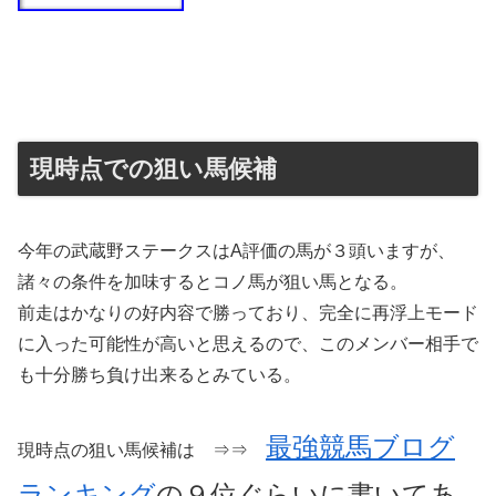
現時点での狙い馬候補
今年の武蔵野ステークスはA評価の馬が３頭いますが、
諸々の条件を加味するとコノ馬が狙い馬となる。
前走はかなりの好内容で勝っており、完全に再浮上モード
に入った可能性が高いと思えるので、このメンバー相手で
も十分勝ち負け出来るとみている。
最強競馬ブログ
現時点の狙い馬候補は ⇒⇒
ランキング
の９位ぐらいに書いてあ