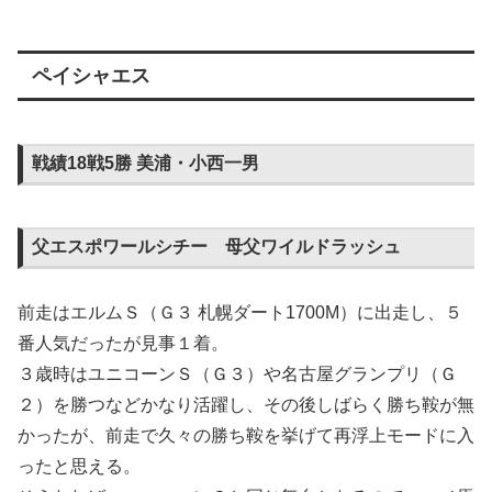
ペイシャエス
戦績18戦5勝 美浦・小西一男
父エスポワールシチー 母父ワイルドラッシュ
前走はエルムＳ（Ｇ３ 札幌ダート1700M）に出走し、５
番人気だったが見事１着。
３歳時はユニコーンＳ（Ｇ３）や名古屋グランプリ（Ｇ
２）を勝つなどかなり活躍し、その後しばらく勝ち鞍が無
かったが、前走で久々の勝ち鞍を挙げて再浮上モードに入
ったと思える。