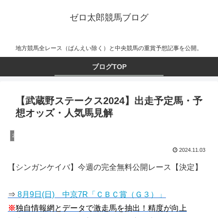
ゼロ太郎競馬ブログ
地方競馬全レース（ばんえい除く）と中央競馬の重賞予想記事を公開。
ブログTOP
【武蔵野ステークス2024】出走予定馬・予
想オッズ・人気馬見解
2024年競馬予想記事
2024.11.03
【シンガンケイバ】今週の完全無料公開レース【決定】
⇒
8月9日(日) 中京7R「ＣＢＣ賞（Ｇ３）」
※
独自情報網とデータで激走馬を抽出！精度が向上