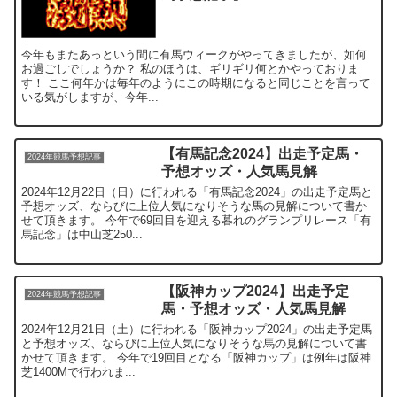
今年もまたあっという間に有馬ウィークがやってきましたが、如何
お過ごしでしょうか？ 私のほうは、ギリギリ何とかやっておりま
す！ ここ何年かは毎年のようにこの時期になると同じことを言って
いる気がしますが、今年...
【有馬記念2024】出走予定馬・
2024年競馬予想記事
予想オッズ・人気馬見解
2024年12月22日（日）に行われる「有馬記念2024」の出走予定馬と
予想オッズ、ならびに上位人気になりそうな馬の見解について書か
せて頂きます。 今年で69回目を迎える暮れのグランプリレース「有
馬記念」は中山芝250...
【阪神カップ2024】出走予定
2024年競馬予想記事
馬・予想オッズ・人気馬見解
2024年12月21日（土）に行われる「阪神カップ2024」の出走予定馬
と予想オッズ、ならびに上位人気になりそうな馬の見解について書
かせて頂きます。 今年で19回目となる「阪神カップ」は例年は阪神
芝1400Mで行われま...