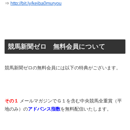
⇒
http://bit.ly/keiba0muryou
競馬新聞ゼロ 無料会員について
競馬新聞ゼロの無料会員には以下の特典がございます。
その１
メールマガジンでＧ１を含む中央競馬全重賞（平
地のみ）の
アドバンス指数
を無料配信いたします。