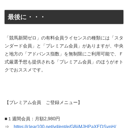
最後に・・・
「競馬新聞ゼロ」の有料会員ライセンスの種類には「スタ
ンダード会員」と「プレミアム会員」がありますが、中央
と地方の「アドバンス指数」を無制限にご利用可能で、Ｆ
式厳選予想も提供される「プレミアム会員」のほうがオト
クでおススメです。
【プレミアム会員 ご登録メニュー】
■１週間会員：月額2,980円
⇒
https://clear100.net/vd/ent/e/G8jjMJHPaXEDSvnH/