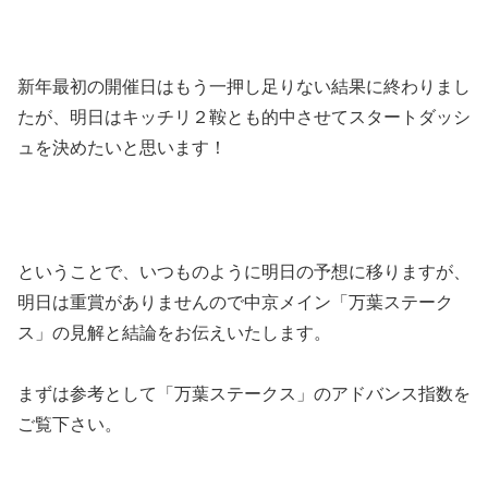
新年最初の開催日はもう一押し足りない結果に終わりまし
たが、明日はキッチリ２鞍とも的中させてスタートダッシ
ュを決めたいと思います！
ということで、いつものように明日の予想に移りますが、
明日は重賞がありませんので中京メイン「万葉ステーク
ス」の見解と結論をお伝えいたします。
まずは参考として「万葉ステークス」のアドバンス指数を
ご覧下さい。