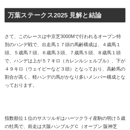
万葉ステークス2025 見解と結論
さて、このレースは中京芝3000Mで行われるオープン特
別のハンデ戦で、出走馬１７頭の馬齢構成は、４歳馬１
頭、５歳馬７頭、６歳馬３頭、７歳馬５頭、８歳馬１頭
で、ハンデは上が５７キロ（カレンルシェルブル）、下が
４９キロ（ウェイビーなど３頭）となっており、高齢馬の
割合が高く、軽ハンデの馬がかなり多いメンバー構成とな
っております。
指数順位１位のサスツルギはハーツクライ産駒の明け５歳
の牡馬で、前走は大阪ハンブルグＣ（オープン 阪神芝