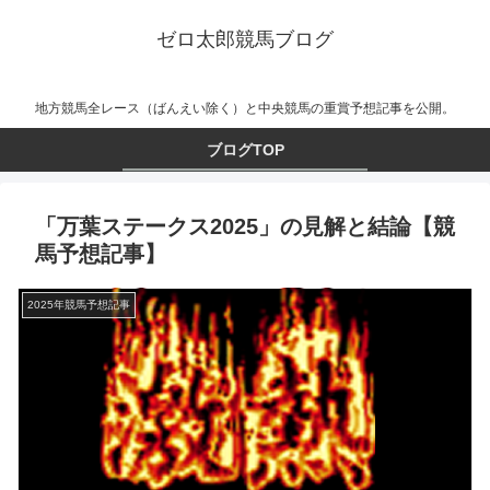
ゼロ太郎競馬ブログ
地方競馬全レース（ばんえい除く）と中央競馬の重賞予想記事を公開。
ブログTOP
「万葉ステークス2025」の見解と結論【競
馬予想記事】
2025年競馬予想記事