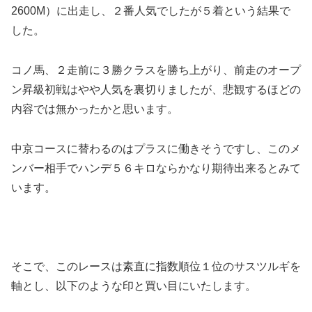
2600M）に出走し、２番人気でしたが５着という結果で
した。
コノ馬、２走前に３勝クラスを勝ち上がり、前走のオープ
ン昇級初戦はやや人気を裏切りましたが、悲観するほどの
内容では無かったかと思います。
中京コースに替わるのはプラスに働きそうですし、このメ
ンバー相手でハンデ５６キロならかなり期待出来るとみて
います。
そこで、このレースは素直に指数順位１位のサスツルギを
軸とし、以下のような印と買い目にいたします。