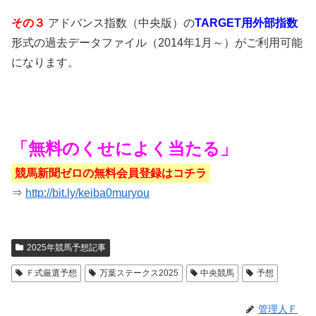
その３
アドバンス指数（中央版）の
TARGET用外部指数
形式の過去データファイル（2014年1月～）がご利用可能
になります。
「無料のくせによく当たる」
競馬新聞ゼロの無料会員登録はコチラ
⇒
http://bit.ly/keiba0muryou
2025年競馬予想記事
Ｆ式厳選予想
万葉ステークス2025
中央競馬
予想
管理人Ｆ