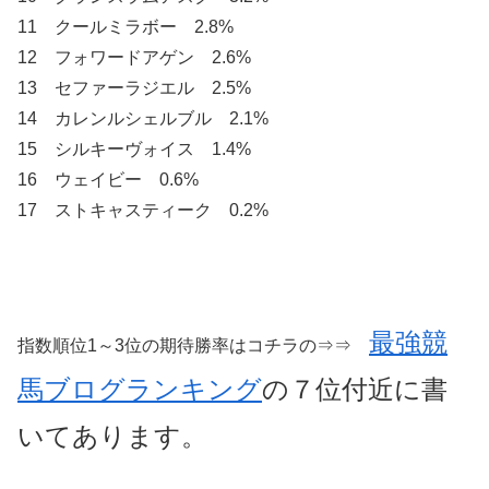
11 クールミラボー 2.8%
12 フォワードアゲン 2.6%
13 セファーラジエル 2.5%
14 カレンルシェルブル 2.1%
15 シルキーヴォイス 1.4%
16 ウェイビー 0.6%
17 ストキャスティーク 0.2%
最強競
指数順位1～3位の期待勝率はコチラの⇒⇒
馬ブログランキング
の７位付近に書
いてあります。