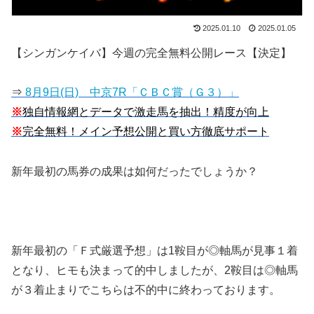
2025.01.10
2025.01.05
【シンガンケイバ】今週の完全無料公開レース【決定】
⇒
8月9日(日) 中京7R「ＣＢＣ賞（Ｇ３）」
※
独自情報網とデータで激走馬を抽出！精度が向上
※
完全無料！メイン予想公開と買い方徹底サポート
新年最初の馬券の成果は如何だったでしょうか？
新年最初の「Ｆ式厳選予想」は1鞍目が◎軸馬が見事１着
となり、ヒモも決まって的中しましたが、2鞍目は◎軸馬
が３着止まりでこちらは不的中に終わっております。