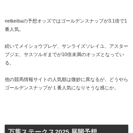
netkeibaの予想オッズではゴールデンスナップが3.1倍で1
番人気。
続いてメイショウブレゲ、サンライズソレイユ、アスター
ブジエ、サスツルギまでが10倍未満のオッズとなってい
る。
他の競馬情報サイトの人気順は微妙に異なるが、どうやら
ゴールデンスナップが１番人気になりそうな感じか。
万葉ステークス2025 展開予想