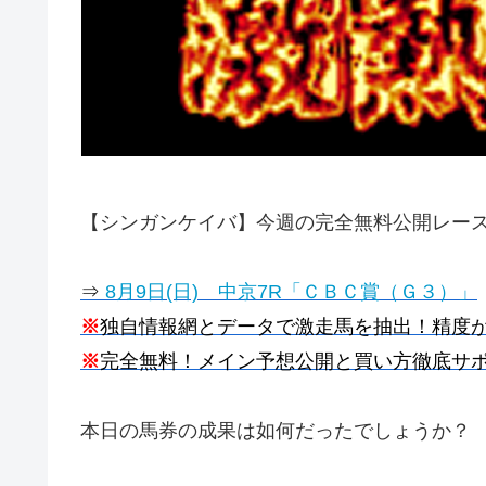
【シンガンケイバ】今週の完全無料公開レー
⇒
8月9日(日) 中京7R「ＣＢＣ賞（Ｇ３）」
※
独自情報網とデータで激走馬を抽出！精度
※
完全無料！メイン予想公開と買い方徹底サ
本日の馬券の成果は如何だったでしょうか？