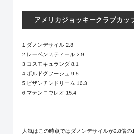
アメリカジョッキークラブカップ2
1 ダノンデサイル 2.8
2 レーベンスティール 2.9
3 コスモキュランダ 8.1
4 ボルドグフーシュ 9.5
5 ビザンチンドリーム 16.3
6 マテンロウレオ 15.4
人気はこの時点ではダノンデサイルが2.8倍の