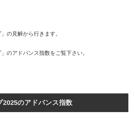
プ」の見解から行きます。
プ」のアドバンス指数をご覧下さい。
2025のアドバンス指数