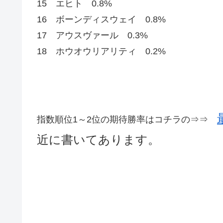
15 エヒト 0.8%
16 ボーンディスウェイ 0.8%
17 アウスヴァール 0.3%
18 ホウオウリアリティ 0.2%
指数順位1～2位の期待勝率はコチラの⇒⇒
近に書いてあります。