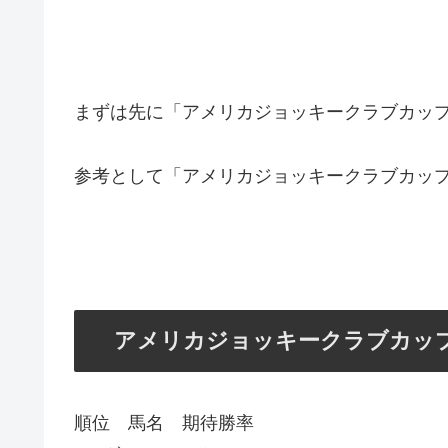
まずは先に「アメリカジョッキークラブカッ
参考として「アメリカジョッキークラブカッ
アメリカジョッキークラブカップ
順位 馬名 期待勝率