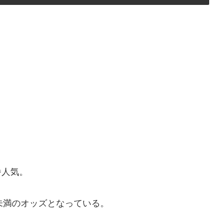
番人気。
未満のオッズとなっている。