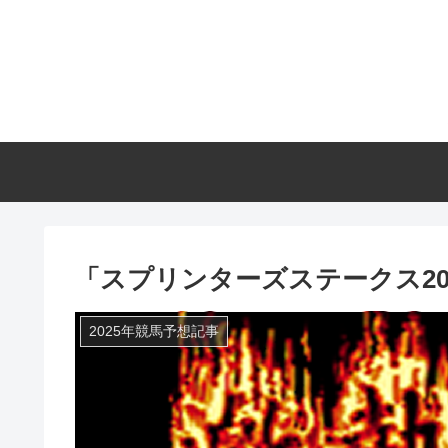
「スプリンターズステークス20
2025年競馬予想記事