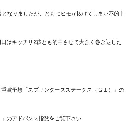
着となりましたが、ともにヒモが抜けてしまい不的中
明日はキッチリ2鞍とも的中させて大きく巻き返した
」重賞予想「スプリンターズステークス（Ｇ１）」の
ス」のアドバンス指数をご覧下さい。