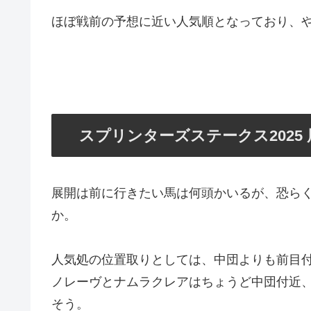
ほぼ戦前の予想に近い人気順となっており、
スプリンターズステークス2025
展開は前に行きたい馬は何頭かいるが、恐ら
か。
人気処の位置取りとしては、中団よりも前目
ノレーヴとナムラクレアはちょうど中団付近
そう。