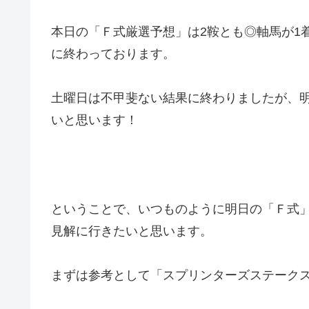
本日の「Ｆ式厳選予想」は2鞍とも◎軸馬が1
に終わっております。
土曜日は不甲斐ない結果に終わりましたが、
いと思います！
ということで、いつものように明日の「Ｆ式
見解に行きたいと思います。
まずは参考として「スプリンターズステーク