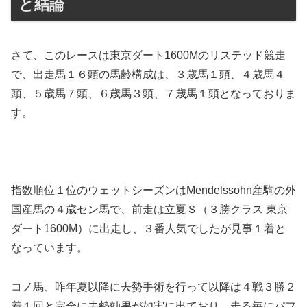
と結論
さて、このレースは東京ダート1600Mのリステッド競走
で、出走馬１６頭の馬齢構成は、３歳馬１頭、４歳馬４
頭、５歳馬７頭、６歳馬３頭、７歳馬１頭となっておりま
す。
指数順位１位のウェットシーズンはMendelssohn産駒の外
国産馬の４歳セン馬で、前走は立夏Ｓ（３勝クラス 東京
ダート1600M）に出走し、３番人気でしたが見事１着と
なっています。
コノ馬、昨年夏以降に去勢手術を行って以降は４戦３勝２
着１回と完全に去勢効果が如実に出ており、走る毎にパフ