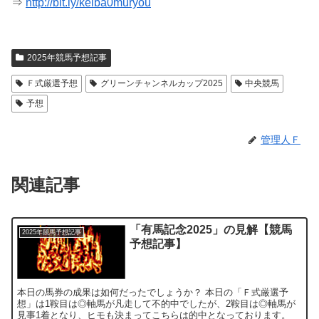
⇒
http://bit.ly/keiba0muryou
2025年競馬予想記事
Ｆ式厳選予想
グリーンチャンネルカップ2025
中央競馬
予想
管理人Ｆ
関連記事
「有馬記念2025」の見解【競馬
2025年競馬予想記事
予想記事】
本日の馬券の成果は如何だったでしょうか？ 本日の「Ｆ式厳選予
想」は1鞍目は◎軸馬が凡走して不的中でしたが、2鞍目は◎軸馬が
見事1着となり、ヒモも決まってこちらは的中となっております。