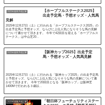
出走予定馬・予想オッズ・人気馬
見解
2025年12月27日（土）に行われる「ホープフルステークス2025」の
出走予定馬と予想オッズ、ならびに上位人気になりそうな馬の見解
について書かせて頂きます。 今年で42回目を迎える「ホープフルス
テークス」は中山芝20...
【阪神カップ2025】出走予定
2025年競馬予想記事
馬・予想オッズ・人気馬見解
2025年12月27日（土）に行われる「阪神カップ2025」の出走予定馬
と予想オッズ、ならびに上位人気になりそうな馬の見解について書
かせて頂きます。 今年で20回目となる「阪神カップ」は阪神芝
1400Mで行われる３歳以...
「朝日杯フューチュリティステー
2025年競馬予想記事
クス2025」の見解【競馬予想記
事】
本日の馬券の成果は如何だったでしょうか？ 本日の「Ｆ式厳選予
想」は1鞍目は◎軸馬が１着となったもののヒモが抜けて不的中でし
たが、2鞍目は◎軸馬が１着でヒモも決まってこちらは的中となって