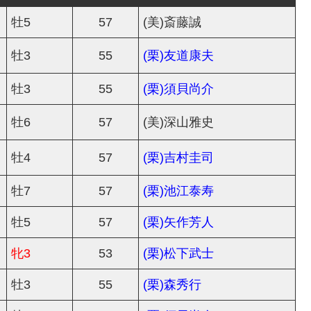
牡5
57
(美)斎藤誠
牡3
55
(栗)友道康夫
牡3
55
(栗)須貝尚介
牡6
57
(美)深山雅史
牡4
57
(栗)吉村圭司
牡7
57
(栗)池江泰寿
牡5
57
(栗)矢作芳人
牝3
53
(栗)松下武士
牡3
55
(栗)森秀行