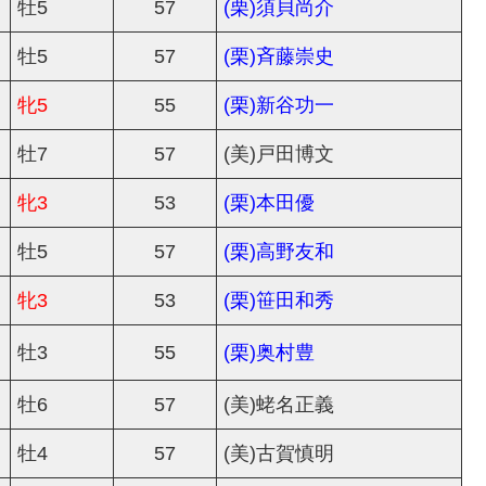
牡5
57
(栗)須貝尚介
牡5
57
(栗)斉藤崇史
牝5
55
(栗)新谷功一
牡7
57
(美)戸田博文
牝3
53
(栗)本田優
牡5
57
(栗)高野友和
牝3
53
(栗)笹田和秀
牡3
55
(栗)奥村豊
牡6
57
(美)蛯名正義
牡4
57
(美)古賀慎明