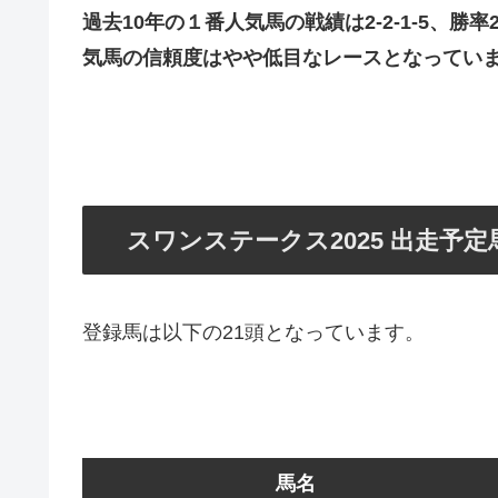
過去10年の１番人気馬の戦績は2-2-1-5、勝
気馬の信頼度はやや低目なレースとなってい
スワンステークス2025 出走予定
登録馬は以下の21頭となっています。
馬名