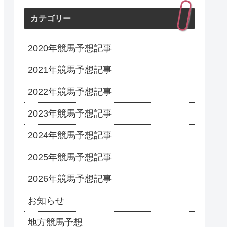
カテゴリー
2020年競馬予想記事
2021年競馬予想記事
2022年競馬予想記事
2023年競馬予想記事
2024年競馬予想記事
2025年競馬予想記事
2026年競馬予想記事
お知らせ
地方競馬予想