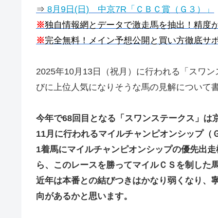
⇒
8月9日(日) 中京7R「ＣＢＣ賞（Ｇ３）」
※
独自情報網とデータで激走馬を抽出！精度
※
完全無料！メイン予想公開と買い方徹底サ
2025年10月13日（祝月）に行われる「スワ
びに上位人気になりそうな馬の見解について
今年で68回目となる「スワンステークス」は京
11月に行われるマイルチャンピオンシップ（
1着馬にマイルチャンピオンシップの優先出
ら、このレースを勝ってマイルＣＳを制した馬
近年は本番との結びつきはかなり弱くなり、
向があるかと思います。