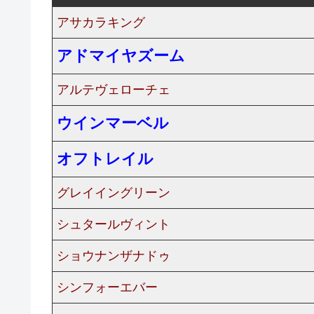
アサカラキング
アドマイヤズーム
アルテヴェローチェ
ウインマーベル
オフトレイル
グレイイングリーン
シュタールヴィント
ショウナンザナドゥ
シンフォーエバー