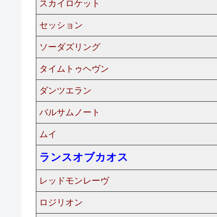
スカイロケット
セッション
ソーダズリング
タイムトゥヘヴン
ダンツエラン
バルサムノート
ムイ
ランスオブカオス
レッドモンレーヴ
ロジリオン