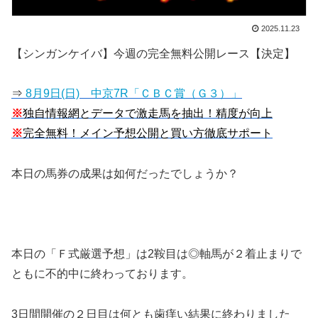
2025.11.23
【シンガンケイバ】今週の完全無料公開レース【決定】
⇒
8月9日(日) 中京7R「ＣＢＣ賞（Ｇ３）」
※
独自情報網とデータで激走馬を抽出！精度が向上
※
完全無料！メイン予想公開と買い方徹底サポート
本日の馬券の成果は如何だったでしょうか？
本日の「Ｆ式厳選予想」は2鞍目は◎軸馬が２着止まりで
ともに不的中に終わっております。
3日間開催の２日目は何とも歯痒い結果に終わりました