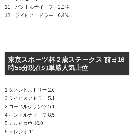
11 パントルナイーフ 2.2%
12 ライヒスアドラー 0.4%
東京スポーツ杯２歳ステークス 前日16
時55分現在の単勝人気上位
1 ダノンヒストリー 2.6
2 ライヒスアドラー 5.1
2 ローベルクランツ 5.1
4 パントルナイーフ 8.5
5 テルヒコウ 10.0
6 サレジオ 11.1