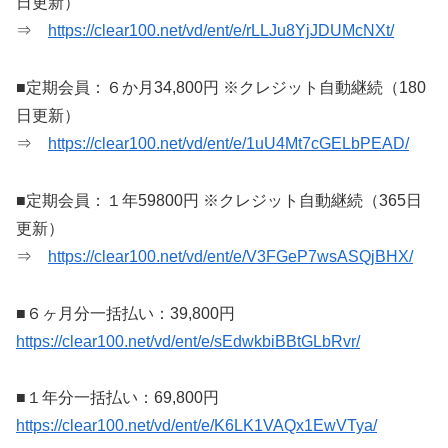
日更新）
⇒
https://clear100.net/vd/ent/e/rLLJu8YjJDUMcNXt/
■定期会員：６か月34,800円 ※クレジット自動継続（180
日更新）
⇒
https://clear100.net/vd/ent/e/1uU4Mt7cGELbPEAD/
■定期会員：１年59800円 ※クレジット自動継続（365日
更新）
⇒
https://clear100.net/vd/ent/e/V3FGeP7wsASQjBHX/
■６ヶ月分一括払い：39,800円
https://clear100.net/vd/ent/e/sEdwkbiBBtGLbRvr/
■１年分一括払い：69,800円
https://clear100.net/vd/ent/e/K6LK1VAQx1EwVTya/