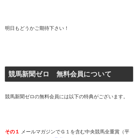
明日もどうかご期待下さい！
競馬新聞ゼロ 無料会員について
競馬新聞ゼロの無料会員には以下の特典がございます。
その１
メールマガジンでＧ１を含む中央競馬全重賞（平