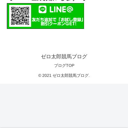
ゼロ太郎競馬ブログ
ブログTOP
© 2021 ゼロ太郎競馬ブログ.