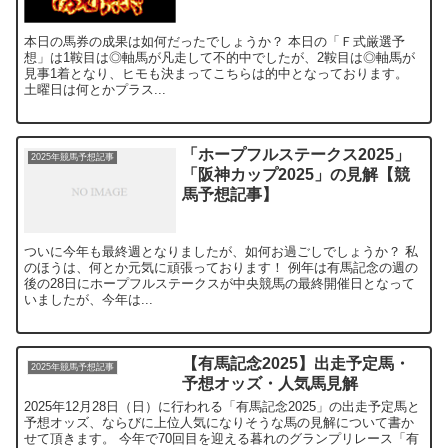
本日の馬券の成果は如何だったでしょうか？ 本日の「Ｆ式厳選予
想」は1鞍目は◎軸馬が凡走して不的中でしたが、2鞍目は◎軸馬が
見事1着となり、ヒモも決まってこちらは的中となっております。
土曜日は何とかプラス...
「ホープフルステークス2025」
2025年競馬予想記事
「阪神カップ2025」の見解【競
馬予想記事】
ついに今年も最終週となりましたが、如何お過ごしでしょうか？ 私
のほうは、何とか元気に頑張っております！ 例年は有馬記念の週の
後の28日にホープフルステークスが中央競馬の最終開催日となって
いましたが、今年は...
【有馬記念2025】出走予定馬・
2025年競馬予想記事
予想オッズ・人気馬見解
2025年12月28日（日）に行われる「有馬記念2025」の出走予定馬と
予想オッズ、ならびに上位人気になりそうな馬の見解について書か
せて頂きます。 今年で70回目を迎える暮れのグランプリレース「有