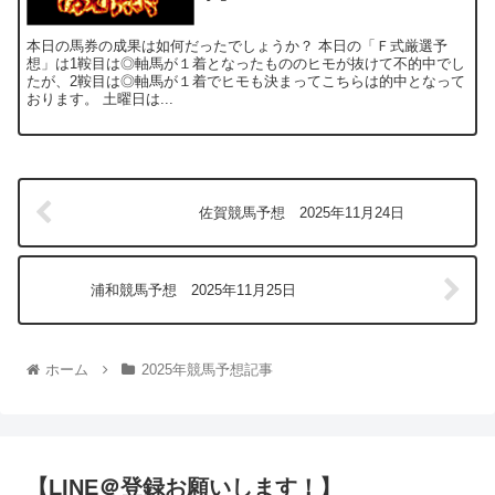
本日の馬券の成果は如何だったでしょうか？ 本日の「Ｆ式厳選予
想」は1鞍目は◎軸馬が１着となったもののヒモが抜けて不的中でし
たが、2鞍目は◎軸馬が１着でヒモも決まってこちらは的中となって
おります。 土曜日は...
佐賀競馬予想 2025年11月24日
浦和競馬予想 2025年11月25日
ホーム
2025年競馬予想記事
【LINE＠登録お願いします！】