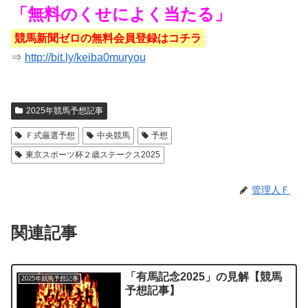
「無料のくせによく当たる」
競馬新聞ゼロの無料会員登録はコチラ
⇒
http://bit.ly/keiba0muryou
2025年競馬予想記事
Ｆ式厳選予想
中央競馬
予想
東京スポーツ杯２歳ステークス2025
管理人Ｆ
関連記事
「有馬記念2025」の見解【競馬
2025年競馬予想記事
予想記事】