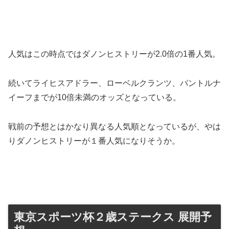
人気はこの時点ではダノンヒストリーが2.0倍の1番人気。
続いてライヒスアドラー、ローベルクランツ、パントルナ
イーフまでが10倍未満のオッズとなっている。
戦前の予想とはかなり異なる人気順となっているが、やは
りダノンヒストリーが１番人気になりそうか。
東京スポーツ杯２歳ステークス 展開予