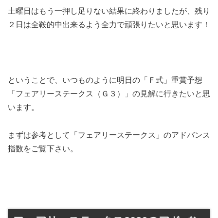
土曜日はもう一押し足りない結果に終わりましたが、残り
２日は全鞍的中出来るよう全力で頑張りたいと思います！
ということで、いつものように明日の「Ｆ式」重賞予想
「フェアリーステークス（Ｇ３）」の見解に行きたいと思
います。
まずは参考として「フェアリーステークス」のアドバンス
指数をご覧下さい。