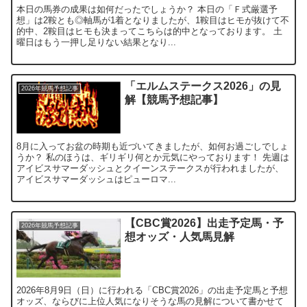
本日の馬券の成果は如何だったでしょうか？ 本日の「Ｆ式厳選予
想」は2鞍とも◎軸馬が1着となりましたが、1鞍目はヒモが抜けて不
的中、2鞍目はヒモも決まってこちらは的中となっております。 土
曜日はもう一押し足りない結果となり...
「エルムステークス2026」の見
2026年競馬予想記事
解【競馬予想記事】
8月に入ってお盆の時期も近づいてきましたが、如何お過ごしでしょ
うか？ 私のほうは、ギリギリ何とか元気にやっております！ 先週は
アイビスサマーダッシュとクイーンステークスが行われましたが、
アイビスサマーダッシュはピューロマ...
【CBC賞2026】出走予定馬・予
2026年競馬予想記事
想オッズ・人気馬見解
2026年8月9日（日）に行われる「CBC賞2026」の出走予定馬と予想
オッズ、ならびに上位人気になりそうな馬の見解について書かせて