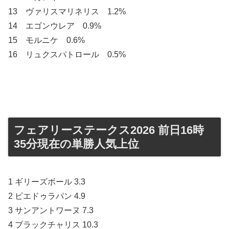
13 ヴァリスマリネリス 1.2%
14 エゴンウレア 0.9%
15 モルニケ 0.6%
16 リュクスパトロール 0.5%
フェアリーステークス2026 前日16時
35分現在の単勝人気上位
1 ギリーズボール 3.3
2 ピエドゥラパン 4.9
3 サンアントワーヌ 7.3
4 ブラックチャリス 10.3