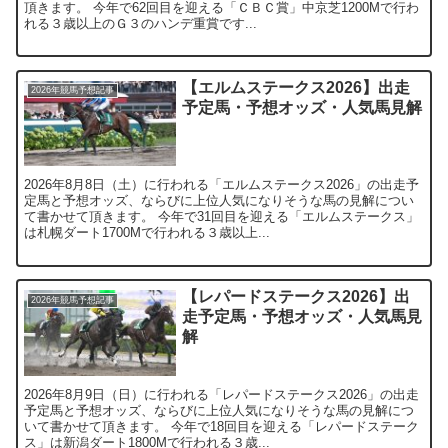
頂きます。 今年で62回目を迎える「ＣＢＣ賞」中京芝1200Mで行わ
れる３歳以上のＧ３のハンデ重賞です...
【エルムステークス2026】出走
2026年競馬予想記事
予定馬・予想オッズ・人気馬見解
2026年8月8日（土）に行われる「エルムステークス2026」の出走予
定馬と予想オッズ、ならびに上位人気になりそうな馬の見解につい
て書かせて頂きます。 今年で31回目を迎える「エルムステークス」
は札幌ダート1700Mで行われる３歳以上...
【レパードステークス2026】出
2026年競馬予想記事
走予定馬・予想オッズ・人気馬見
解
2026年8月9日（日）に行われる「レパードステークス2026」の出走
予定馬と予想オッズ、ならびに上位人気になりそうな馬の見解につ
いて書かせて頂きます。 今年で18回目を迎える「レパードステーク
ス」は新潟ダート1800Mで行われる３歳...