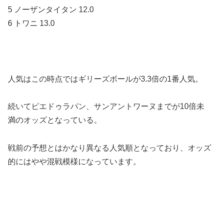
5 ノーザンタイタン 12.0
6 トワニ 13.0
人気はこの時点ではギリーズボールが3.3倍の1番人気。
続いてピエドゥラパン、サンアントワーヌまでが10倍未
満のオッズとなっている。
戦前の予想とはかなり異なる人気順となっており、オッズ
的にはやや混戦模様になっています。