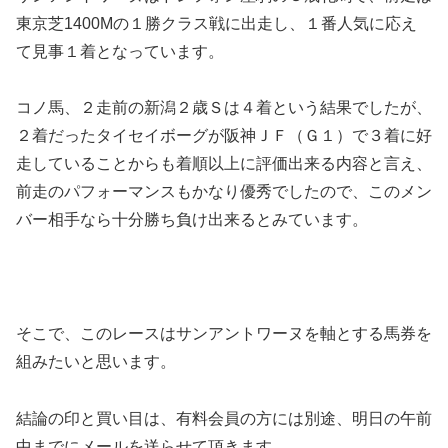
東京芝1400Mの１勝クラス戦に出走し、１番人気に応え
て見事１着となっています。
コノ馬、２走前の新潟２歳Ｓは４着という結果でしたが、
２着だったタイセイボーグが阪神ＪＦ（Ｇ１）で３着に好
走していることからも着順以上に評価出来る内容と言え、
前走のパフォーマンスもかなり優秀でしたので、このメン
バー相手なら十分勝ち負け出来るとみています。
そこで、このレースはサンアントワーヌを軸とする馬券を
組みたいと思います。
結論の印と買い目は、有料会員の方には別途、明日の午前
中までにメールを送らせて頂きます。