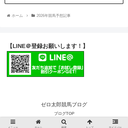
ホーム
2026年競馬予想記事
【LINE＠登録お願いします！】
ゼロ太郎競馬ブログ
ブログTOP
© 2021 ゼロ太郎競馬ブログ.
メニュー
ホーム
検索
トップ
サイドバー