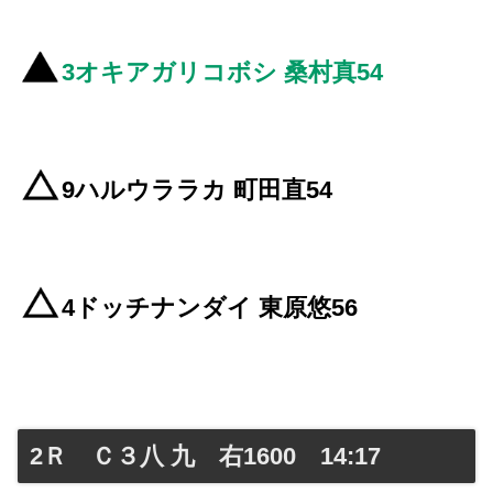
3オキアガリコボシ 桑村真54
9ハルウララカ 町田直54
4ドッチナンダイ 東原悠56
2Ｒ Ｃ３八 九 右1600 14:17