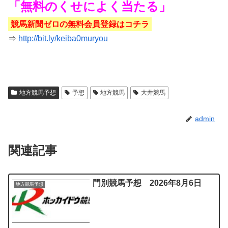
「無料のくせによく当たる」
競馬新聞ゼロの無料会員登録はコチラ
⇒
http://bit.ly/keiba0muryou
地方競馬予想
予想
地方競馬
大井競馬
admin
関連記事
門別競馬予想 2026年8月6日
地方競馬予想