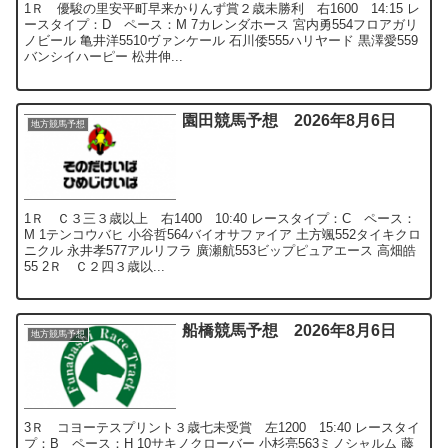
1Ｒ 優駿の里安平町早来かりんず賞２歳未勝利 右1600 14:15 レ
ースタイプ：D ペース：M 7カレンダホース 宮内勇554フロアガリ
ノビール 亀井洋5510ヴァンケール 石川倭555ハリヤード 黒澤愛559
バンシイハーピー 松井伸...
園田競馬予想 2026年8月6日
地方競馬予想
1Ｒ Ｃ３三３歳以上 右1400 10:40 レースタイプ：C ペース：
M 1テンコウバヒ 小谷哲564バイオサファイア 土方颯552タイキクロ
ニクル 永井孝577アルリフラ 廣瀬航553ビップピュアエース 高畑皓
55 2Ｒ Ｃ２四３歳以...
船橋競馬予想 2026年8月6日
地方競馬予想
3Ｒ コヨーテスプリント３歳七未受賞 左1200 15:40 レースタイ
プ：B ペース：H 10サキノクローバー 小杉亮563ミノシャルム 藤