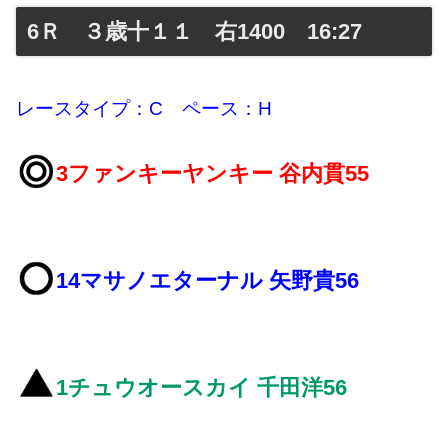
6Ｒ ３歳十１１ 右1400 16:27
レースタイプ：C ペース：H
3ファンキーヤンキー 谷内貫55
14マサノエターナル 矢野貴56
1チュウオースカイ 千田洋56