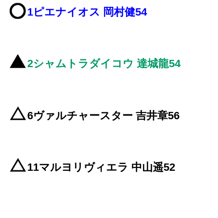
1ピエナイオス 岡村健54
2シャムトラダイコウ 達城龍54
6ヴァルチャースター 吉井章56
11マルヨリヴィエラ 中山遥52