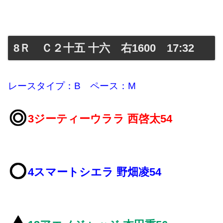
8Ｒ Ｃ２十五 十六 右1600 17:32
レースタイプ：B ペース：M
3ジーティーウララ 西啓太54
4スマートシエラ 野畑凌54