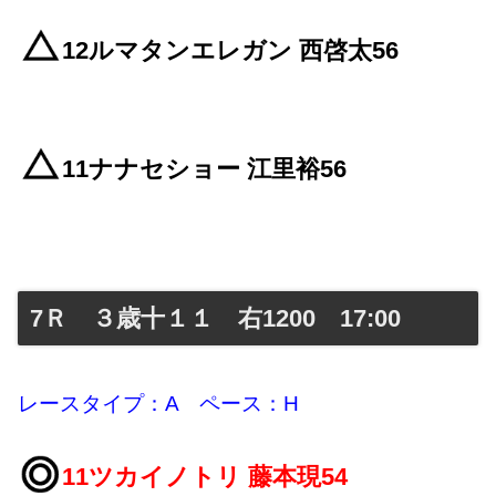
12ルマタンエレガン 西啓太56
11ナナセショー 江里裕56
7Ｒ ３歳十１１ 右1200 17:00
レースタイプ：A ペース：H
11ツカイノトリ 藤本現54