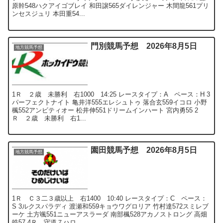
原幹548ハクアイゴブレイ 和田譲565ダイレンジャー 木間龍561プリ
ンセスジュリ 本田重54...
門別競馬予想 2026年8月5日
地方競馬予想
1Ｒ ２歳 未勝利 右1000 14:25 レースタイプ：A ペース：H 3
パーフェクトナイト 亀井洋555エレシュトゥ 落合玄559イコロ 小野
楓552アンビティオー 松井伸551ドリームインハート 宮内勇55 2
Ｒ ２歳 未勝利 右1...
園田競馬予想 2026年8月5日
地方競馬予想
1Ｒ Ｃ３二３歳以上 右1400 10:40 レースタイプ：C ペース：
S 3ルクスパラディ 渡瀬和559キョウワグロリア 竹村達572スミレブ
ーケ 土方颯551ニューアスラーダ 南部楓528アカノストロング 高畑
皓57 4Ｒ 守道７ハロ...