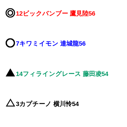
12ビックバンブー 鷹見陸56
7キワミイモン 達城龍56
14フィライングレース 藤田凌54
3カプチーノ 横川怜54