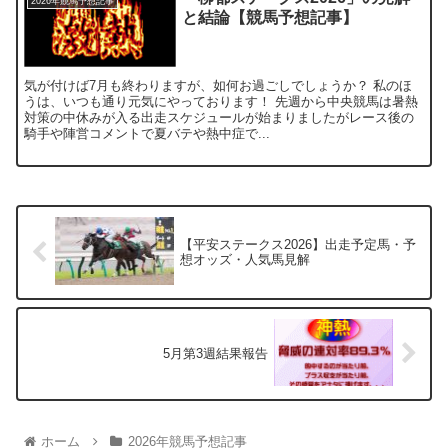
2026年競馬予想記事
と結論【競馬予想記事】
気が付けば7月も終わりますが、如何お過ごしでしょうか？ 私のほ
うは、いつも通り元気にやっております！ 先週から中央競馬は暑熱
対策の中休みが入る出走スケジュールが始まりましたがレース後の
騎手や陣営コメントで夏バテや熱中症で...
【平安ステークス2026】出走予定馬・予
想オッズ・人気馬見解
5月第3週結果報告
ホーム
2026年競馬予想記事