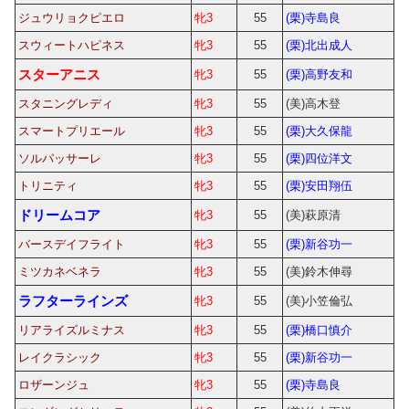
ジュウリョクピエロ
牝3
55
(栗)寺島良
スウィートハピネス
牝3
55
(栗)北出成人
スターアニス
牝3
55
(栗)高野友和
スタニングレディ
牝3
55
(美)高木登
スマートプリエール
牝3
55
(栗)大久保龍
ソルパッサーレ
牝3
55
(栗)四位洋文
トリニティ
牝3
55
(栗)安田翔伍
ドリームコア
牝3
55
(美)萩原清
バースデイフライト
牝3
55
(栗)新谷功一
ミツカネベネラ
牝3
55
(美)鈴木伸尋
ラフターラインズ
牝3
55
(美)小笠倫弘
リアライズルミナス
牝3
55
(栗)橋口慎介
レイクラシック
牝3
55
(栗)新谷功一
ロザーンジュ
牝3
55
(栗)寺島良