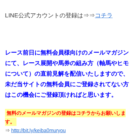
LINE公式アカウントの登録は⇒⇒
コチラ
レース前日に無料会員様向けのメールマガジン
にて、レース展開や馬券の組み方（軸馬やヒモ
について）の直前見解を配信いたしますので、
未だ当サイトの無料会員にご登録されてない方
はこの機会にご登録頂ければと思います。
無料のメールマガジンの登録はコチラからお願いしま
す。
⇒
http://bit.ly/keiba0muryou