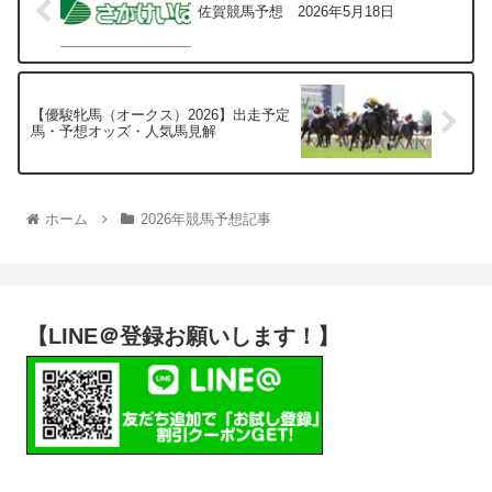
佐賀競馬予想 2026年5月18日
【優駿牝馬（オークス）2026】出走予定
馬・予想オッズ・人気馬見解
ホーム
2026年競馬予想記事
【LINE＠登録お願いします！】