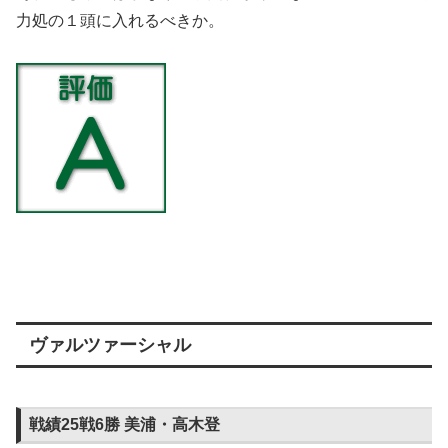
力処の１頭に入れるべきか。
ヴァルツァーシャル
戦績25戦6勝 美浦・高木登