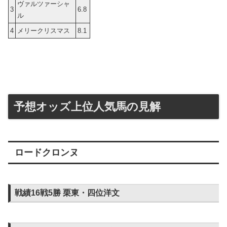
ヴァルツァーシャ
3
6.8
ル
4
メリークリスマス
8.1
予想オッズ上位人気馬の見解
ロードクロンヌ
戦績16戦5勝 栗東・四位洋文