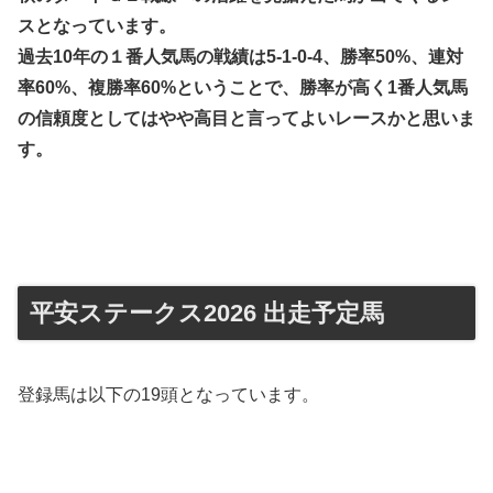
スとなっています。
過去10年の１番人気馬の戦績は5-1-0-4、勝率50%、連対
率60%、複勝率60%ということで、勝率が高く1番人気馬
の信頼度としてはやや高目と言ってよいレースかと思いま
す。
平安ステークス2026 出走予定馬
登録馬は以下の19頭となっています。