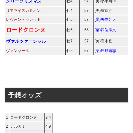
メリークリスマス
牡4
57
(美)小手川準
リアライズカミオン
牡4
57
(美)堀宣行
レヴォントゥレット
牡5
57
(栗)矢作芳人
ロードクロンヌ
牡5
58
(栗)四位洋文
ヴァルツァーシャル
牡7
57
(美)高木登
ヴァンヤール
牡8
57
(栗)庄野靖志
予想オッズ
1
ロードクロンヌ
2.4
2
ナルカミ
4.9