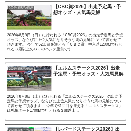
【CBC賞2026】出走予定馬・予
2026年競馬予想記事
想オッズ・人気馬見解
2026年8月9日（日）に行われる「CBC賞2026」の出走予定馬と予想
オッズ、ならびに上位人気になりそうな馬の見解について書かせて
頂きます。 今年で62回目を迎える「ＣＢＣ賞」中京芝1200Mで行わ
れる３歳以上のＧ３のハンデ重賞です...
【エルムステークス2026】出走
2026年競馬予想記事
予定馬・予想オッズ・人気馬見解
2026年8月8日（土）に行われる「エルムステークス2026」の出走予
定馬と予想オッズ、ならびに上位人気になりそうな馬の見解につい
て書かせて頂きます。 今年で31回目を迎える「エルムステークス」
は札幌ダート1700Mで行われる３歳以上...
【レパードステークス2026】出
2026年競馬予想記事