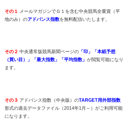
その１
メールマガジンでＧ１を含む中央競馬全重賞（平
地のみ）の
アドバンス指数
を無料配信いたします。
その２
中央通常版競馬新聞ページの
「印」「本紙予想
（買い目）」「最大指数」「平均指数」
が閲覧可能になり
ます。
その３
アドバンス指数（中央版）の
TARGET用外部指数
形式の過去データファイル（2014年1月～）がご利用可能
になります。