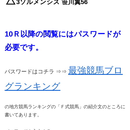
3ソルメンシス 笹川翼56
10Ｒ以降の閲覧にはパスワードが
必要です。
最強競馬ブロ
パスワードはコチラ ⇒⇒
グランキング
の地方競馬ランキングの「Ｆ式競馬」の紹介文のところに
書いてあります。