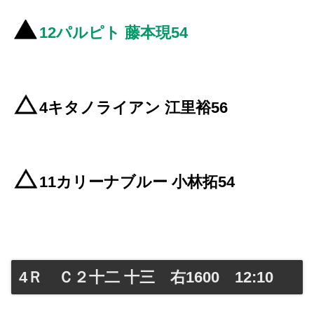
12パルピト 藤本現54
4キタノライアン 江里裕56
11カリーナブルー 小林拓54
4Ｒ Ｃ２十二 十三 右1600 12:10