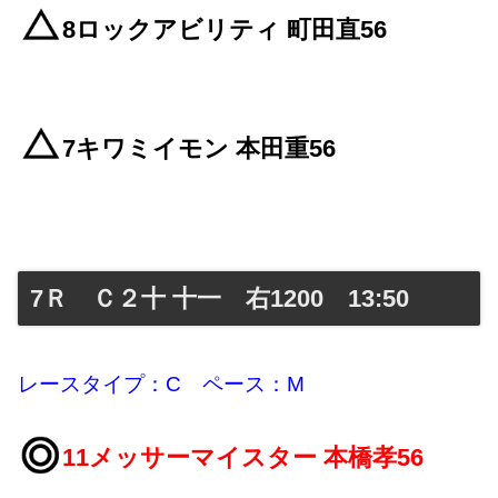
8ロックアビリティ 町田直56
7キワミイモン 本田重56
7Ｒ Ｃ２十 十一 右1200 13:50
レースタイプ：C ペース：M
11メッサーマイスター 本橋孝56