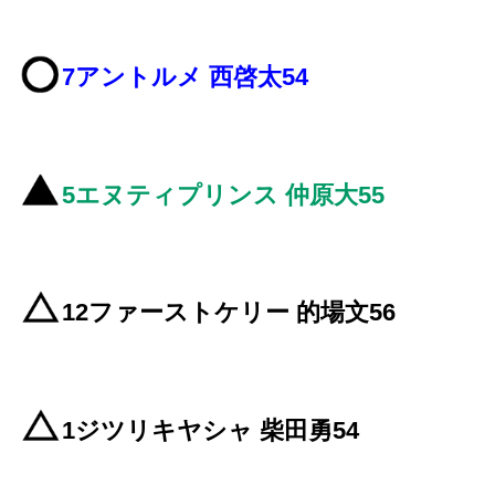
7アントルメ 西啓太54
5エヌティプリンス 仲原大55
12ファーストケリー 的場文56
1ジツリキヤシャ 柴田勇54