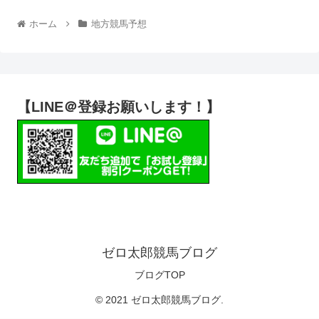
ホーム
地方競馬予想
【LINE＠登録お願いします！】
ゼロ太郎競馬ブログ
ブログTOP
© 2021 ゼロ太郎競馬ブログ.