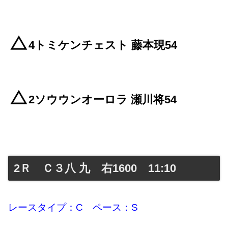
4トミケンチェスト 藤本現54
2ソウウンオーロラ 瀬川将54
2Ｒ Ｃ３八 九 右1600 11:10
レースタイプ：C ペース：S