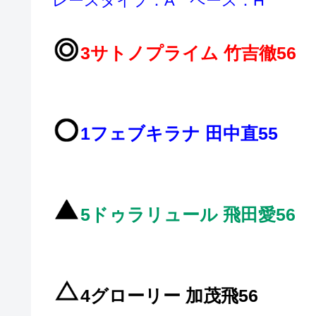
レースタイプ：A ペース：H
3サトノプライム 竹吉徹56
1フェブキラナ 田中直55
5ドゥラリュール 飛田愛56
4グローリー 加茂飛56