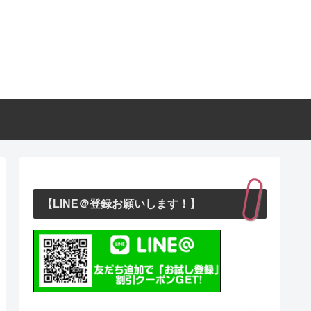
【LINE＠登録お願いします！】