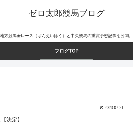
ゼロ太郎競馬ブログ
地方競馬全レース（ばんえい除く）と中央競馬の重賞予想記事を公開。
ブログTOP
2023.07.21
ス【決定】