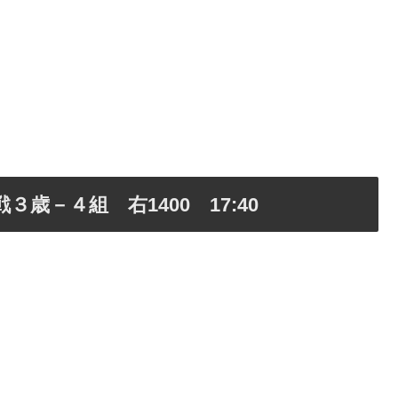
歳－４組 右1400 17:40