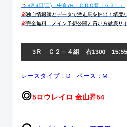
⇒
8月9日(日) 中京7R「ＣＢＣ賞（Ｇ３）」
※
独自情報網とデータで激走馬を抽出！精度
※
完全無料！メイン予想公開と買い方徹底サ
3Ｒ Ｃ２－４組 右1300 15:5
レースタイプ：D ペース：M
5ロウレイロ 金山昇54