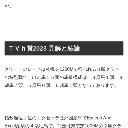
か。
ＴＶｈ賞2023 見解と結論
さて、このレースは札幌芝1200Mで行われる３勝クラス
の特別戦で、出走馬１５頭の馬齢構成は、３歳馬１頭、４
歳馬７頭、５歳馬６頭、６歳馬１頭となっております。
指数順位１位のエクセトラは外国産馬でExceed And
Excel産駒の４歳牡馬で、前走は東京芝1600Mの２勝クラ