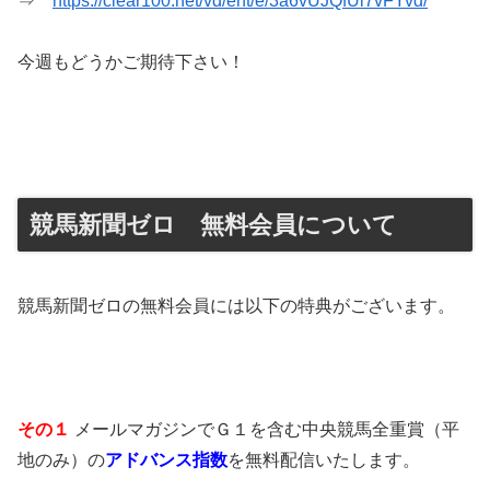
⇒
https://clear100.net/vd/ent/e/3a6vUJQfUi7vFYvd/
今週もどうかご期待下さい！
競馬新聞ゼロ 無料会員について
競馬新聞ゼロの無料会員には以下の特典がございます。
その１
メールマガジンでＧ１を含む中央競馬全重賞（平
地のみ）の
アドバンス指数
を無料配信いたします。