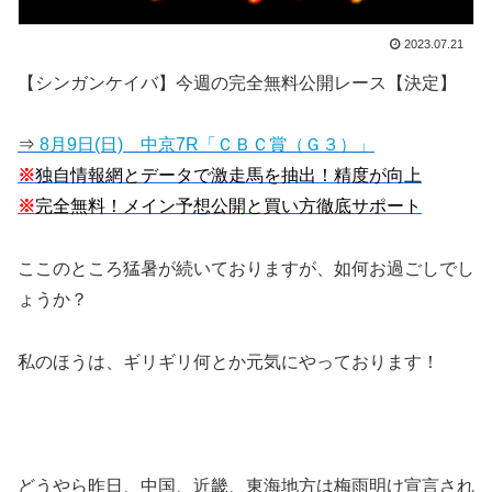
2023.07.21
【シンガンケイバ】今週の完全無料公開レース【決定】
⇒
8月9日(日) 中京7R「ＣＢＣ賞（Ｇ３）」
※
独自情報網とデータで激走馬を抽出！精度が向上
※
完全無料！メイン予想公開と買い方徹底サポート
ここのところ猛暑が続いておりますが、如何お過ごしでし
ょうか？
私のほうは、ギリギリ何とか元気にやっております！
どうやら昨日、中国、近畿、東海地方は梅雨明け宣言され