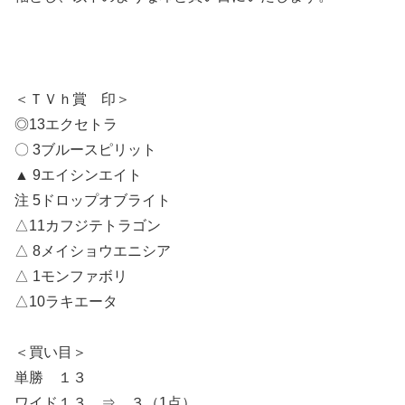
＜ＴＶｈ賞 印＞
◎13エクセトラ
〇 3ブルースピリット
▲ 9エイシンエイト
注 5ドロップオブライト
△11カフジテトラゴン
△ 8メイショウエニシア
△ 1モンファボリ
△10ラキエータ
＜買い目＞
単勝 １３
ワイド１３ ⇒ ３（1点）