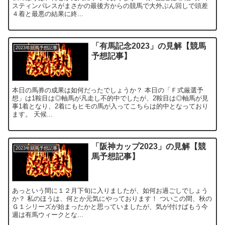
スティンパレスがまさかの最後方からの競馬で大外ぶん回しで頭差
４着と最悪の結果に終...
「有馬記念2023」の見解【競馬
2023年競馬予想記事
予想記事】
本日の馬券の成果は如何だったでしょうか？ 本日の「Ｆ式厳選予
想」は1鞍目は◎軸馬が凡走し不的中でしたが、2鞍目は◎軸馬が見
事1着となり、2着にもヒモの馬が入ってこちらは的中となっており
ます。 天候...
「阪神カップ2023」の見解【競
2023年競馬予想記事
馬予想記事】
あっという間に１２月下旬に入りましたが、如何お過ごしでしょう
か？ 私のほうは、何とか元気にやっております！ ついこの間、秋の
Ｇ１シリーズが始まったかと思っていましたが、気が付けばもう今
週は有馬ウィークとな...