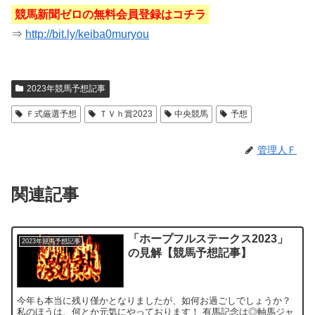
競馬新聞ゼロの無料会員登録はコチラ
⇒
http://bit.ly/keiba0muryou
2023年競馬予想記事
Ｆ式厳選予想
ＴＶｈ賞2023
中央競馬
予想
管理人Ｆ
関連記事
「ホープフルステークス2023」
2023年競馬予想記事
の見解【競馬予想記事】
今年も本当に残り僅かとなりましたが、如何お過ごしでしょうか？
私のほうは、何とか元気にやっております！ 有馬記念は◎軸馬ジャ