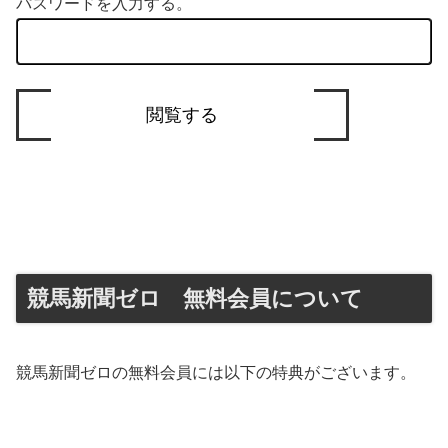
パスワードを入力する。
競馬新聞ゼロ 無料会員について
競馬新聞ゼロの無料会員には以下の特典がございます。