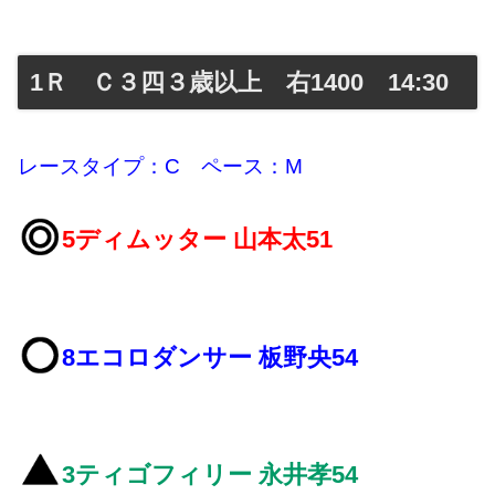
1Ｒ Ｃ３四３歳以上 右1400 14:30
レースタイプ：C ペース：M
5ディムッター 山本太51
8エコロダンサー 板野央54
3ティゴフィリー 永井孝54