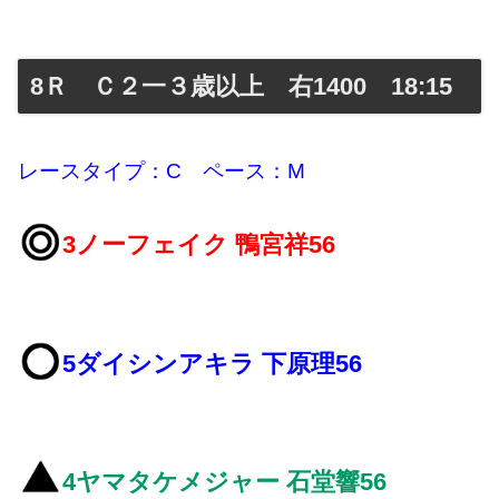
8Ｒ Ｃ２一３歳以上 右1400 18:15
レースタイプ：C ペース：M
3ノーフェイク 鴨宮祥56
5ダイシンアキラ 下原理56
4ヤマタケメジャー 石堂響56