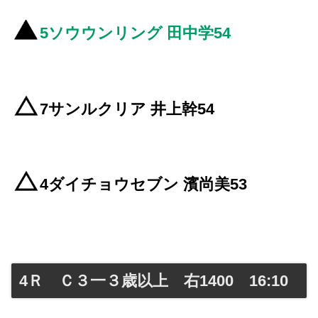
5ソウウンリング 田中学54
7サンルクリア 井上幹54
4ダイチョウセブン 濱尚美53
4Ｒ Ｃ３一３歳以上 右1400 16:10