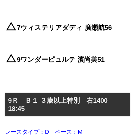
7ウィステリアダディ 廣瀬航56
9ワンダーピュルテ 濱尚美51
9Ｒ Ｂ１ ３歳以上特別 右1400
18:45
レースタイプ：D ペース：M