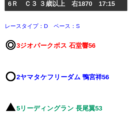
6Ｒ Ｃ３ ３歳以上 右1870 17:15
レースタイプ：D ペース：S
3ジオパークボス 石堂響56
2ヤマタケフリーダム 鴨宮祥56
5リーディングラン 長尾翼53