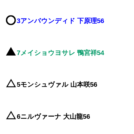
3アンバウンディド 下原理56
7メイショウヨサレ 鴨宮祥54
5モンシュヴァル 山本咲56
6ニルヴァーナ 大山龍56