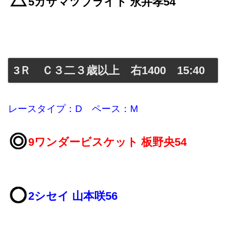
5カサマツブライト 永井孝54
3Ｒ Ｃ３二３歳以上 右1400 15:40
レースタイプ：D ペース：M
9ワンダービスケット 板野央54
2シセイ 山本咲56