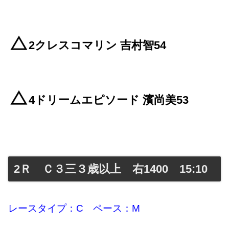
2クレスコマリン 吉村智54
4ドリームエピソード 濱尚美53
2Ｒ Ｃ３三３歳以上 右1400 15:10
レースタイプ：C ペース：M