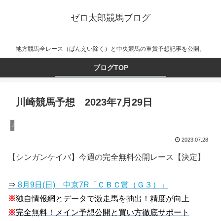
ゼロ太郎競馬ブログ
地方競馬全レース（ばんえい除く）と中央競馬の重賞予想記事を公開。
ブログTOP
川崎競馬予想 2023年7月29日
地方競馬予想
2023.07.28
【シンガンケイバ】今週の完全無料公開レース【決定】
⇒
8月9日(日) 中京7R「ＣＢＣ賞（Ｇ３）」
※
独自情報網とデータで激走馬を抽出！精度が向上
※
完全無料！メイン予想公開と買い方徹底サポート