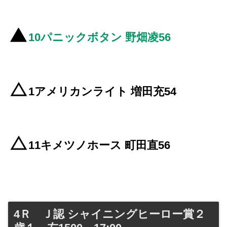
10パニックボタン 野畑凌56
1アメリカンライト 増田充54
11キメツノホース 町田直56
4Ｒ Ｊ認 シャイニングヒーロー賞２