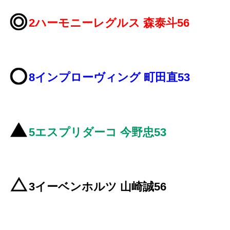
2ハーモニーレグルス 森泰斗56
8インプローヴィング 町田直53
5エスプリダーコ 今野忠53
3イーベンホルツ 山崎誠56