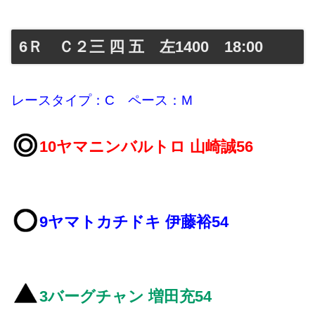
6Ｒ Ｃ２三 四 五 左1400 18:00
レースタイプ：C ペース：M
10ヤマニンバルトロ 山崎誠56
9ヤマトカチドキ 伊藤裕54
3バーグチャン 増田充54