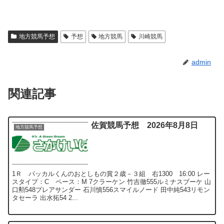
地方競馬予想
予想
地方競馬
川崎競馬
admin
関連記事
佐賀競馬予想 2026年8月8日
地方競馬予想
1Ｒ パッカルくんのおとしもの賞２歳－３組 右1300 16:00 レー
スタイプ：C ペース：M 7クラーケン 竹吉徹555ルミナスブーケ 山
口勲548プレアサンダー 石川慎556スマイルノード 田中純543リモン
タセーラ 出水拓54 2...