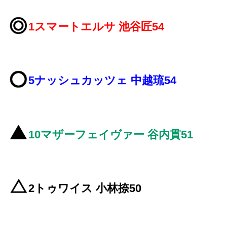
1スマートエルサ 池谷匠54
5ナッシュカッツェ 中越琉54
10マザーフェイヴァー 谷内貫51
2トゥワイス 小林捺50