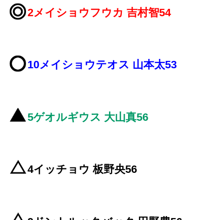
2メイショウフウカ 吉村智54
10メイショウテオス 山本太53
5ゲオルギウス 大山真56
4イッチョウ 板野央56