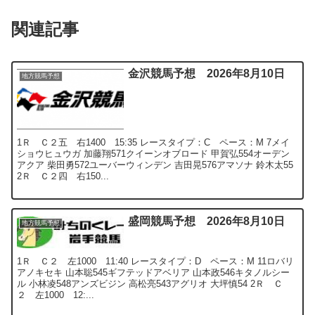
関連記事
金沢競馬予想 2026年8月10日
地方競馬予想
1Ｒ Ｃ２五 右1400 15:35 レースタイプ：C ペース：M 7メイ
ショウヒュウガ 加藤翔571クイーンオブロード 甲賀弘554オーデン
アクア 柴田勇572ユーバーウィンデン 吉田晃576アマソナ 鈴木太55
2Ｒ Ｃ２四 右150...
盛岡競馬予想 2026年8月10日
地方競馬予想
1Ｒ Ｃ２ 左1000 11:40 レースタイプ：D ペース：M 11ロバリ
アノキセキ 山本聡545ギフテッドアベリア 山本政546キタノルシー
ル 小林凌548アンズビジン 高松亮543アグリオ 大坪慎54 2Ｒ Ｃ
２ 左1000 12:...