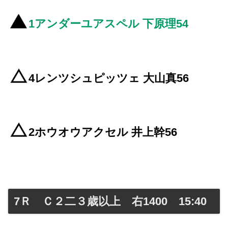
1アンダーユアスペル 下原理54
4レンツシュピッツェ 大山真56
2ホウオウアクセル 井上幹56
7Ｒ Ｃ２二３歳以上 右1400 15:40