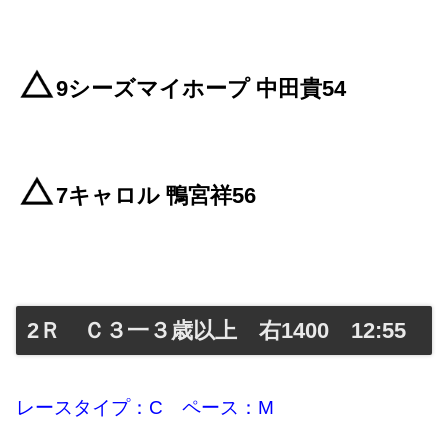
9シーズマイホープ 中田貴54
7キャロル 鴨宮祥56
2Ｒ Ｃ３一３歳以上 右1400 12:55
レースタイプ：C ペース：M