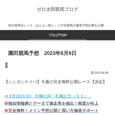
ゼロ太郎競馬ブログ
地方競馬全レース（ばんえい除く）と中央競馬の重賞予想記事を公開。
ブログTOP
園田競馬予想 2023年8月9日
地方競馬予想
2023.08.08
【シンガンケイバ】今週の完全無料公開レース【決定】
⇒
8月16日(日) 札幌11R「札幌記念（Ｇ２）」
※
独自情報網とデータで激走馬を抽出！精度が向上
※
完全無料！メイン予想公開と買い方徹底サポート