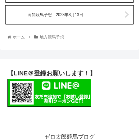
高知競馬予想 2023年8月13日
ホーム
地方競馬予想
【LINE＠登録お願いします！】
ゼロ太郎競馬ブログ