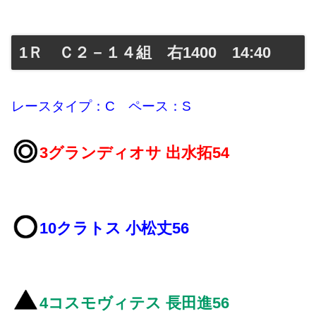
1Ｒ Ｃ２－１４組 右1400 14:40
レースタイプ：C ペース：S
3グランディオサ 出水拓54
10クラトス 小松丈56
4コスモヴィテス 長田進56