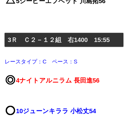
5シーピーエフペット 川島拓56
3Ｒ Ｃ２－１２組 右1400 15:55
レースタイプ：C ペース：S
4ナイトアルニラム 長田進56
10ジューンキララ 小松丈54