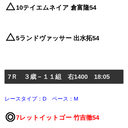
10テイエムネイア 倉富隆54
5ランドヴァッサー 出水拓54
7Ｒ ３歳－１１組 右1400 18:05
レースタイプ：D ペース：M
7レットイットゴー 竹吉徹54