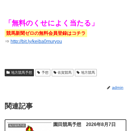
「無料のくせによく当たる」
競馬新聞ゼロの無料会員登録はコチラ
⇒
http://bit.ly/keiba0muryou
地方競馬予想
予想
佐賀競馬
地方競馬
admin
関連記事
園田競馬予想 2026年8月7日
地方競馬予想