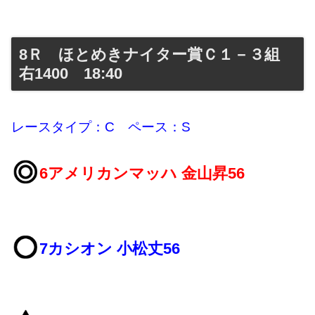
8Ｒ ほとめきナイター賞Ｃ１－３組
右1400 18:40
レースタイプ：C ペース：S
6アメリカンマッハ 金山昇56
7カシオン 小松丈56