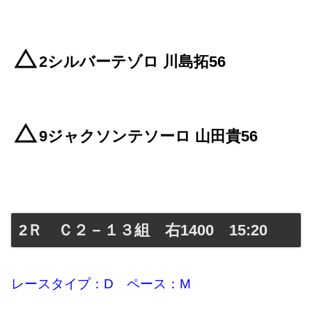
2シルバーテゾロ 川島拓56
9ジャクソンテソーロ 山田貴56
2Ｒ Ｃ２－１３組 右1400 15:20
レースタイプ：D ペース：M