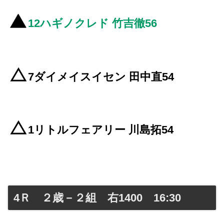
12ハギノクレド 竹吉徹56
7ダイメイスイセン 田中直54
1リトルフェアリー 川島拓54
4Ｒ ２歳－２組 右1400 16:30