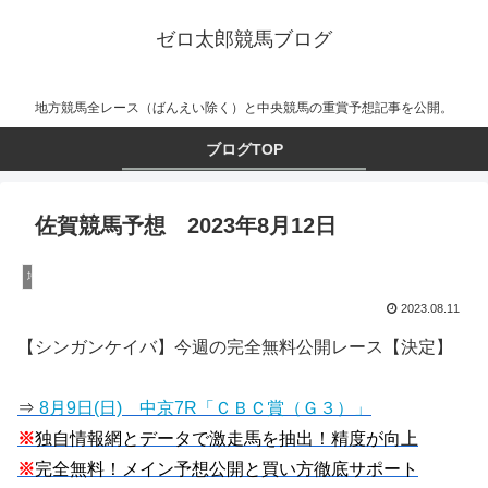
ゼロ太郎競馬ブログ
地方競馬全レース（ばんえい除く）と中央競馬の重賞予想記事を公開。
ブログTOP
佐賀競馬予想 2023年8月12日
地方競馬予想
2023.08.11
【シンガンケイバ】今週の完全無料公開レース【決定】
⇒
8月9日(日) 中京7R「ＣＢＣ賞（Ｇ３）」
※
独自情報網とデータで激走馬を抽出！精度が向上
※
完全無料！メイン予想公開と買い方徹底サポート