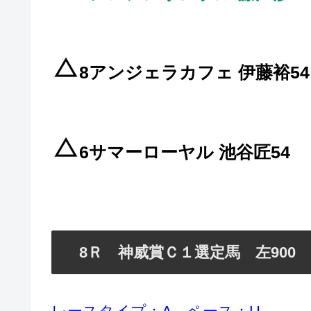
8アンジェラカフェ 伊藤裕54
6サマーローヤル 池谷匠54
8Ｒ 神威賞Ｃ１選定馬 左900 1