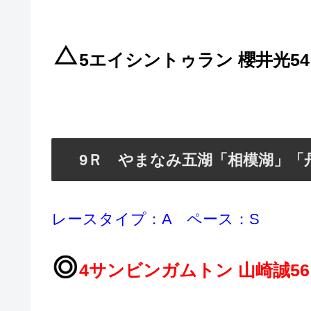
5エイシントゥラン 櫻井光54
9Ｒ やまなみ五湖「相模湖」「丹沢
レースタイプ：A ペース：S
4サンビンガムトン 山崎誠56