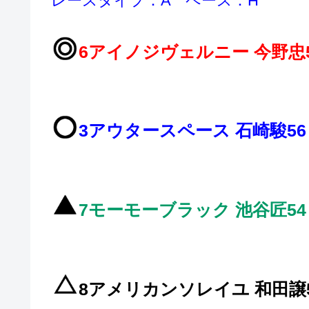
レースタイプ：A ペース：H
6アイノジヴェルニー 今野忠
3アウタースペース 石崎駿56
7モーモーブラック 池谷匠54
8アメリカンソレイユ 和田譲