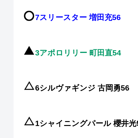
7スリースター 増田充56
3アポロリリー 町田直54
6シルヴァギンジ 古岡勇56
1シャイニングパール 櫻井光