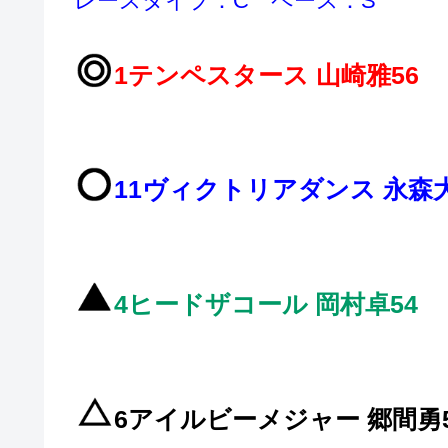
レースタイプ：C ペース：S
1テンペスタース 山崎雅56
11ヴィクトリアダンス 永森大
4ヒードザコール 岡村卓54
6アイルビーメジャー 郷間勇5