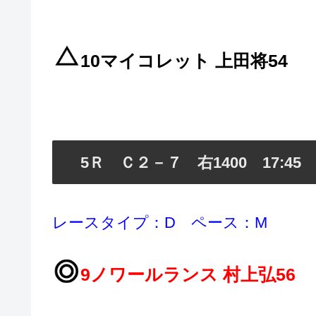
10マイコレット 上田将54
5Ｒ Ｃ２－７ 右1400 17:45
レースタイプ：D ペース：M
9ノワールランス 村上弘56