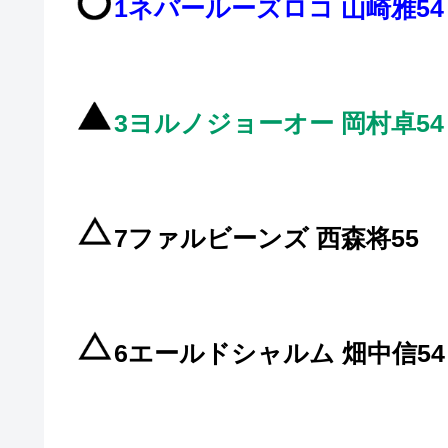
1ネバールーズロコ 山崎雅54
3ヨルノジョーオー 岡村卓54
7ファルビーンズ 西森将55
6エールドシャルム 畑中信54