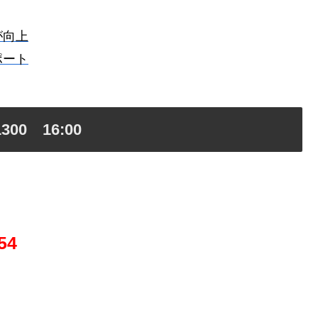
が向上
ポート
0 16:00
54