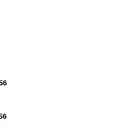
56
56