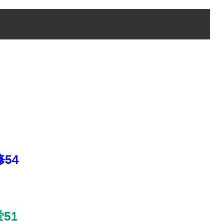
54
51