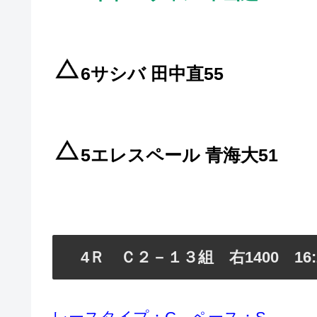
6サシバ 田中直55
5エレスペール 青海大51
4Ｒ Ｃ２－１３組 右1400 16: