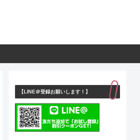
【LINE＠登録お願いします！】