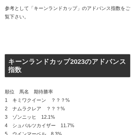
参考として「キーンランドカップ」のアドバンス指数をご
覧下さい。
キーンランドカップ2023のアドバンス
指数
順位 馬名 期待勝率
1 キミワクイーン ？？？%
2 ナムラクレア ？？？%
3 ゾンニッヒ 12.1%
4 シュバルツカイザー 11.7%
5 ウインマーベル 8.3%