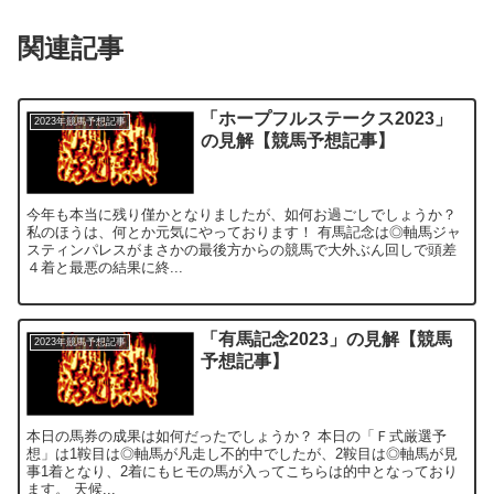
関連記事
「ホープフルステークス2023」
2023年競馬予想記事
の見解【競馬予想記事】
今年も本当に残り僅かとなりましたが、如何お過ごしでしょうか？
私のほうは、何とか元気にやっております！ 有馬記念は◎軸馬ジャ
スティンパレスがまさかの最後方からの競馬で大外ぶん回しで頭差
４着と最悪の結果に終...
「有馬記念2023」の見解【競馬
2023年競馬予想記事
予想記事】
本日の馬券の成果は如何だったでしょうか？ 本日の「Ｆ式厳選予
想」は1鞍目は◎軸馬が凡走し不的中でしたが、2鞍目は◎軸馬が見
事1着となり、2着にもヒモの馬が入ってこちらは的中となっており
ます。 天候...