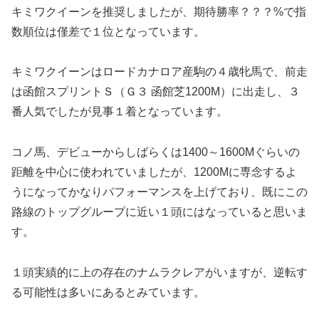
キミワクイーンを推奨しましたが、期待勝率？？？%で指
数順位は僅差で１位となっています。
キミワクイーンはロードカナロア産駒の４歳牝馬で、前走
は函館スプリントＳ（Ｇ３ 函館芝1200M）に出走し、３
番人気でしたが見事１着となっています。
コノ馬、デビューからしばらくは1400～1600Mぐらいの
距離を中心に使われていましたが、1200Mに専念するよ
うになってかなりパフォーマンスを上げており、既にこの
路線のトップグループに近い１頭にはなっていると思いま
す。
１頭実績的に上の存在のナムラクレアがいますが、逆転す
る可能性は多いにあるとみています。