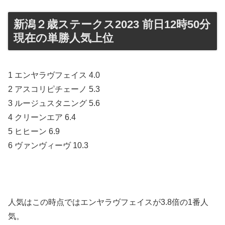
新潟２歳ステークス2023 前日12時50分
現在の単勝人気上位
1 エンヤラヴフェイス 4.0
2 アスコリピチェーノ 5.3
3 ルージュスタニング 5.6
4 クリーンエア 6.4
5 ヒヒーン 6.9
6 ヴァンヴィーヴ 10.3
人気はこの時点ではエンヤラヴフェイスが3.8倍の1番人
気。