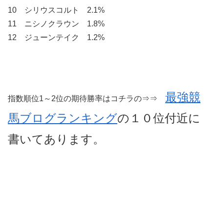
10 シリウスコルト 2.1%
11 ニシノクラウン 1.8%
12 ジューンテイク 1.2%
最強競
指数順位1～2位の期待勝率はコチラの⇒⇒
馬ブログランキング
の１０位付近に
書いてあります。