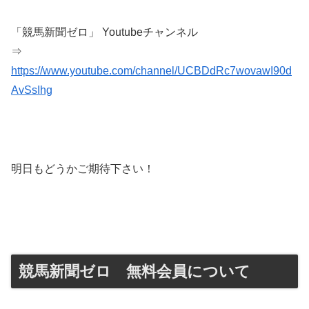
「競馬新聞ゼロ」 Youtubeチャンネル
⇒
https://www.youtube.com/channel/UCBDdRc7wovawI90d
AvSsIhg
明日もどうかご期待下さい！
競馬新聞ゼロ 無料会員について