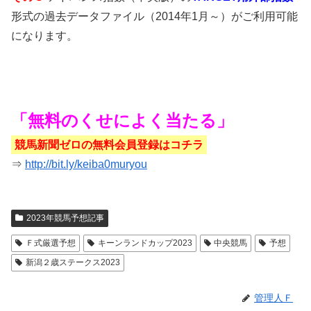
形式の過去データファイル（2014年1月～）がご利用可能
になります。
「無料のくせによく当たる」
競馬新聞ゼロの無料会員登録はコチラ
⇒
http://bit.ly/keiba0muryou
2023年競馬予想記事
Ｆ式厳選予想
キーンランドカップ2023
中央競馬
予想
新潟２歳ステークス2023
管理人Ｆ