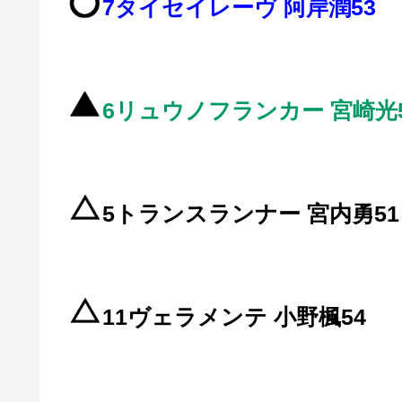
7タイセイレーヴ 阿岸潤53
6リュウノフランカー 宮崎光
5トランスランナー 宮内勇51
11ヴェラメンテ 小野楓54