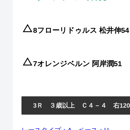
8フローリドゥルス 松井伸54
7オレンジベルン 阿岸潤51
3Ｒ ３歳以上 Ｃ４－４ 右1200