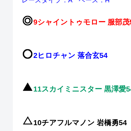
レースタイプ：A ペース：H
9シャイントゥモロー 服部茂
2ヒロチャン 落合玄54
11スカイミニスター 黒澤愛5
10チアフルマノン 岩橋勇54