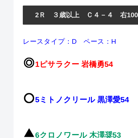
2Ｒ ３歳以上 Ｃ４－４ 右1000
レースタイプ：D ペース：H
1ピサラクー 岩橋勇54
5ミトノクリール 黒澤愛54
6クロノワール 木澤奨53