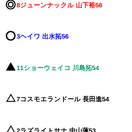
8ジューンナックル 山下裕56
3ヘイワ 出水拓56
11ショーウェイコ 川島拓54
7コスモエランドール 長田進54
2ラズライトサナ 中山蓮53