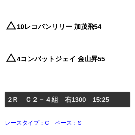
10レコパンリリー 加茂飛54
4コンバットジェイ 金山昇55
2Ｒ Ｃ２－４組 右1300 15:25
レースタイプ：C ペース：S