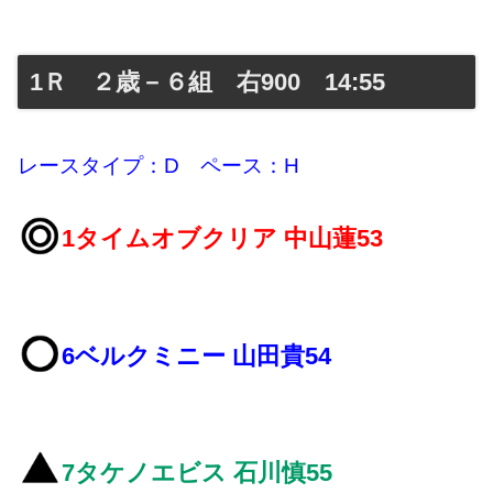
1Ｒ ２歳－６組 右900 14:55
レースタイプ：D ペース：H
1タイムオブクリア 中山蓮53
6ベルクミニー 山田貴54
7タケノエビス 石川慎55