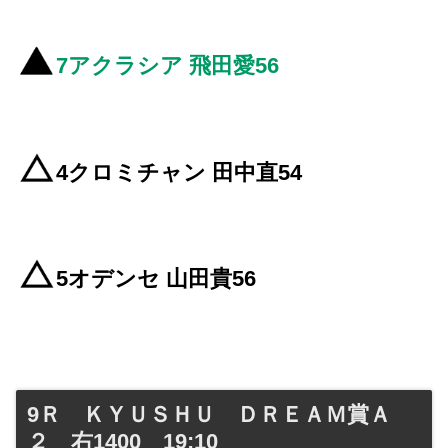
7アクラシア 飛田愛56
4クロミチャン 田中直54
5オデンセ 山田貴56
9Ｒ ＫＹＵＳＨＵ ＤＲＥＡＭ賞Ａ
２ 右1400 19:10