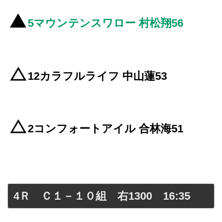
5マウンテンスワロー 村松翔56
12カラフルライフ 中山蓮53
2コンフォートアイル 合林海51
4Ｒ Ｃ１－１０組 右1300 16:35