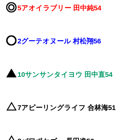
5アオイラブリー 田中純54
2グーテオヌール 村松翔56
10サンサンタイヨウ 田中直54
7アピーリングライフ 合林海51