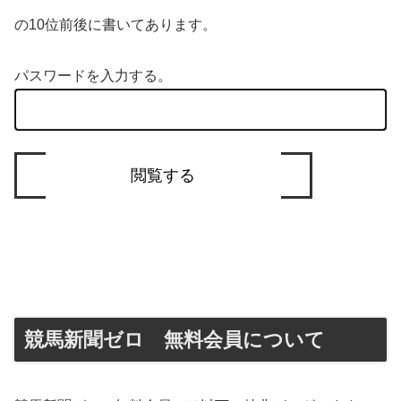
の10位前後に書いてあります。
パスワードを入力する。
競馬新聞ゼロ 無料会員について