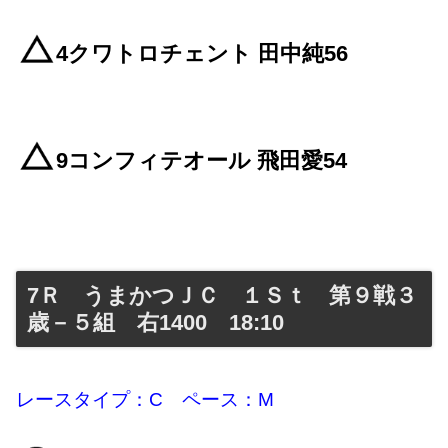
4クワトロチェント 田中純56
9コンフィテオール 飛田愛54
7Ｒ うまかつＪＣ １Ｓｔ 第９戦３
歳－５組 右1400 18:10
レースタイプ：C ペース：M