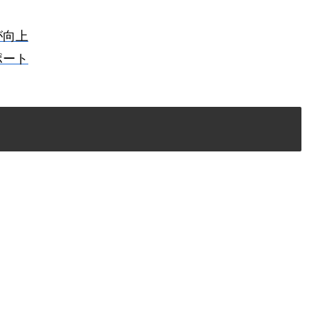
が向上
ポート