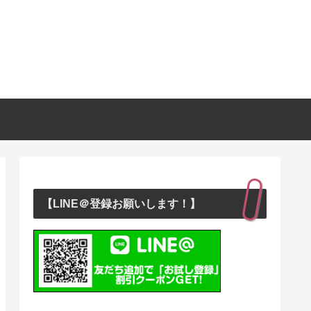
【LINE＠登録お願いします！】