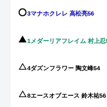
3マナホクレレ 高松亮56
1メダーリアフレイム 村上忍
4ダズンフラワー 陶文峰54
8エースオブエース 鈴木祐56