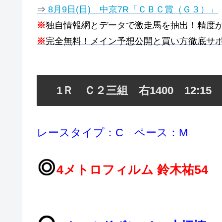
⇒
8月9日(日) 中京7R「ＣＢＣ賞（Ｇ３）」
※
独自情報網とデータで激走馬を抽出！精度
※
完全無料！メイン予想公開と買い方徹底サ
1Ｒ Ｃ２三組 右1400 12:15
レースタイプ：C ペース：M
4メトロフィルム 鈴木祐54