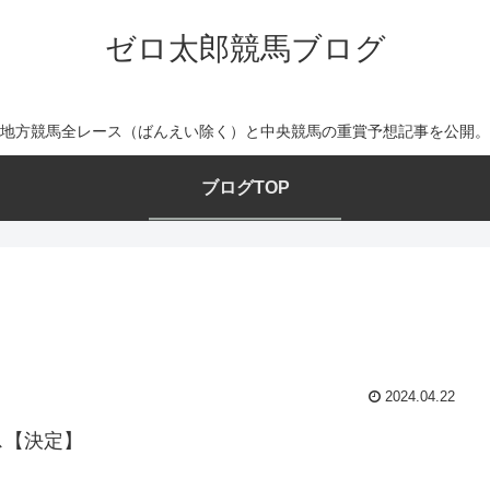
ゼロ太郎競馬ブログ
地方競馬全レース（ばんえい除く）と中央競馬の重賞予想記事を公開。
ブログTOP
2024.04.22
ス【決定】