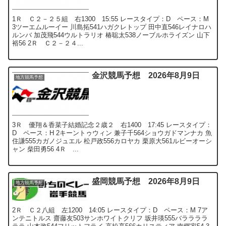
1Ｒ Ｃ２－２５組 右1300 15:55 レースタイプ：D ペース：M
3ツーエムルーイー 川島拓541ハガクレトップ 田中直546レイナロハ
ルンバ 加茂飛544ウルトラリオ 椿聡太538ノーブルホライズン 山下
裕56 2Ｒ Ｃ２－２４...
金沢競馬予想 2026年8月9日
地方競馬予想
3Ｒ 優翔＆香菜子結婚記念２歳２ 右1400 17:45 レースタイプ：
D ペース：H 2キーントゥウィン 兼子千564ショウガドマンナカ 魚
住謙555カガノジュエル 松戸政556カロヤカ 栗原大561ルビーオーシ
ャン 柴田勇56 4Ｒ ...
盛岡競馬予想 2026年8月9日
地方競馬予想
2Ｒ Ｃ２八組 左1200 14:05 レースタイプ：D ペース：M 7ア
ンテニトルス 齋藤友503サンホワイトクリフ 坂井瑛555バララララ