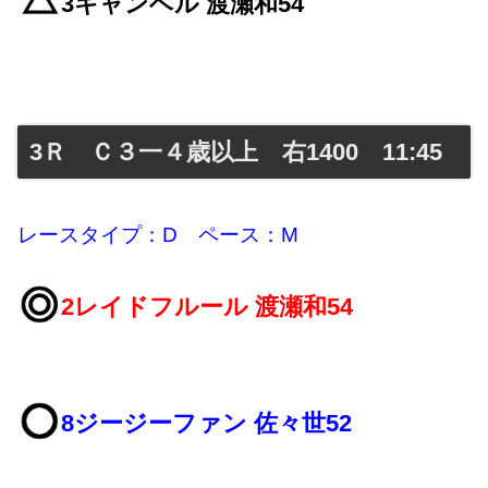
3キャンベル 渡瀬和54
3Ｒ Ｃ３一４歳以上 右1400 11:45
レースタイプ：D ペース：M
2レイドフルール 渡瀬和54
8ジージーファン 佐々世52