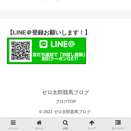
【LINE＠登録お願いします！】
ゼロ太郎競馬ブログ
ブログTOP
© 2021 ゼロ太郎競馬ブログ.
メニュー
ホーム
検索
トップ
サイドバー