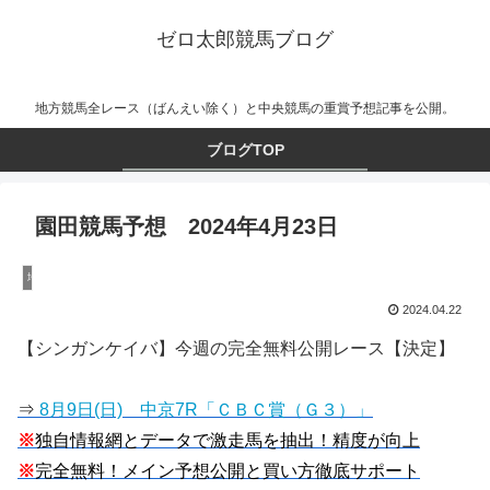
ゼロ太郎競馬ブログ
地方競馬全レース（ばんえい除く）と中央競馬の重賞予想記事を公開。
ブログTOP
園田競馬予想 2024年4月23日
地方競馬予想
2024.04.22
【シンガンケイバ】今週の完全無料公開レース【決定】
⇒
8月9日(日) 中京7R「ＣＢＣ賞（Ｇ３）」
※
独自情報網とデータで激走馬を抽出！精度が向上
※
完全無料！メイン予想公開と買い方徹底サポート