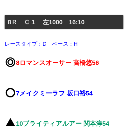
8Ｒ Ｃ１ 左1000 16:10
レースタイプ：D ペース：H
8ロマンスオーサー 高橋悠56
7メイクミーラフ 坂口裕54
10ブライティアルアー 関本淳54