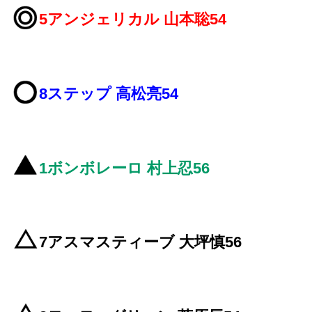
5アンジェリカル 山本聡54
8ステップ 高松亮54
1ボンボレーロ 村上忍56
7アスマスティーブ 大坪慎56