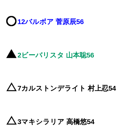
12バルボア 菅原辰56
2ビーバリスタ 山本聡56
7カルストンデライト 村上忍54
3マキシラリア 高橋悠54