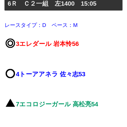
6Ｒ Ｃ２一組 左1400 15:05
レースタイプ：D ペース：M
3エレダール 岩本怜56
4トーアアネラ 佐々志53
7エコロジーガール 高松亮54