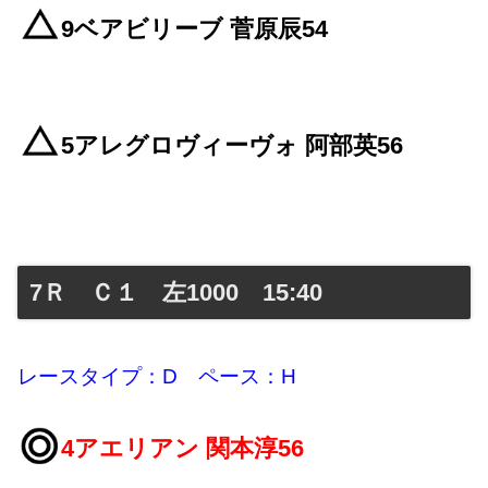
9ベアビリーブ 菅原辰54
5アレグロヴィーヴォ 阿部英56
7Ｒ Ｃ１ 左1000 15:40
レースタイプ：D ペース：H
4アエリアン 関本淳56