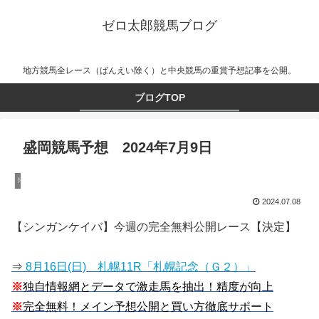
ゼロ太郎競馬ブログ
地方競馬全レース（ばんえい除く）と中央競馬の重賞予想記事を公開。
ブログTOP
盛岡競馬予想 2024年7月9日
地方競馬予想
2024.07.08
【シンガンケイバ】今週の完全無料公開レース【決定】
⇒
8月16日(日) 札幌11R「札幌記念（Ｇ２）」
※
独自情報網とデータで激走馬を抽出！精度が向上
※
完全無料！メイン予想公開と買い方徹底サポート