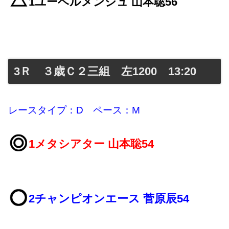
1ユーベルメンシュ 山本聡56
3Ｒ ３歳Ｃ２三組 左1200 13:20
レースタイプ：D ペース：M
1メタシアター 山本聡54
2チャンピオンエース 菅原辰54