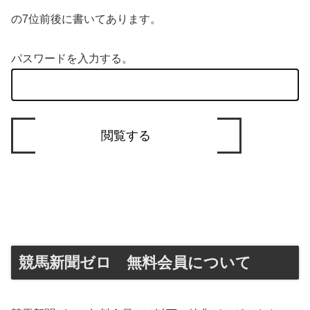
の7位前後に書いてあります。
パスワードを入力する。
競馬新聞ゼロ 無料会員について