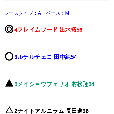
レースタイプ：A ペース：M
4フレイムソード 出水拓56
3ルチルチェコ 田中純54
5メイショウフェリオ 村松翔54
2ナイトアルニラム 長田進56