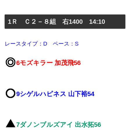
1Ｒ Ｃ２－８組 右1400 14:10
レースタイプ：D ペース：S
6モズキラー 加茂飛56
9シゲルハピネス 山下裕54
7ダノンブルズアイ 出水拓56