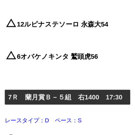
12ルピナステソーロ 永森大54
6オバケノキンタ 鷲頭虎56
7Ｒ 蘭月賞Ｂ－５組 右1400 17:30
レースタイプ：D ペース：S