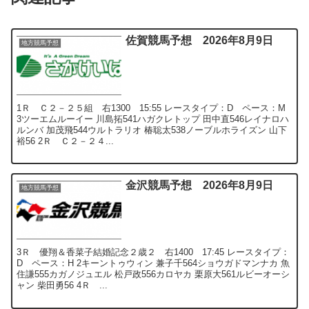
佐賀競馬予想 2026年8月9日
地方競馬予想
1Ｒ Ｃ２－２５組 右1300 15:55 レースタイプ：D ペース：M
3ツーエムルーイー 川島拓541ハガクレトップ 田中直546レイナロハ
ルンバ 加茂飛544ウルトラリオ 椿聡太538ノーブルホライズン 山下
裕56 2Ｒ Ｃ２－２４...
金沢競馬予想 2026年8月9日
地方競馬予想
3Ｒ 優翔＆香菜子結婚記念２歳２ 右1400 17:45 レースタイプ：
D ペース：H 2キーントゥウィン 兼子千564ショウガドマンナカ 魚
住謙555カガノジュエル 松戸政556カロヤカ 栗原大561ルビーオーシ
ャン 柴田勇56 4Ｒ ...