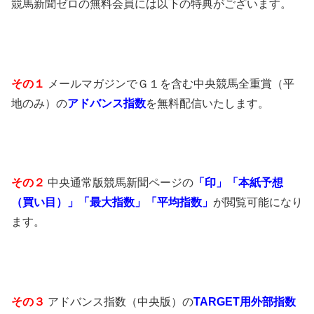
競馬新聞ゼロの無料会員には以下の特典がございます。
その１
メールマガジンでＧ１を含む中央競馬全重賞（平
地のみ）の
アドバンス指数
を無料配信いたします。
その２
中央通常版競馬新聞ページの
「印」「本紙予想
（買い目）」「最大指数」「平均指数」
が閲覧可能になり
ます。
その３
アドバンス指数（中央版）の
TARGET用外部指数