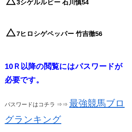
3シゲルルビー 石川慎54
7ヒロシゲペッパー 竹吉徹56
10Ｒ以降の閲覧にはパスワードが
必要です。
最強競馬ブロ
パスワードはコチラ ⇒⇒
グランキング