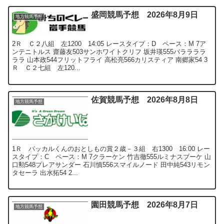
盛岡競馬予想 2026年8月9日
地方競馬予想
2Ｒ Ｃ２八組 左1200 14:05 レースタイプ：D ペース：M 7ア
ンテニトルス 齋藤友503サンホワイトクリフ 坂井瑛555バララララ
ララ 山本政544フリットフライ 高松亮566カリスティア 南郷家54 3
Ｒ Ｃ２七組 左120...
佐賀競馬予想 2026年8月8日
地方競馬予想
1Ｒ パッカルくんのおとしもの賞２歳－３組 右1300 16:00 レー
スタイプ：C ペース：M 7クラーケン 竹吉徹555ルミナスブーケ 山
口勲548プレアサンダー 石川慎556スマイルノード 田中純543リモン
タセーラ 出水拓54 2...
園田競馬予想 2026年8月7日
地方競馬予想