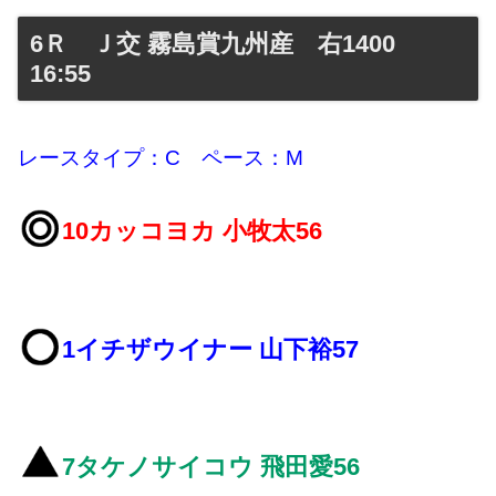
6Ｒ Ｊ交 霧島賞九州産 右1400
16:55
レースタイプ：C ペース：M
10カッコヨカ 小牧太56
1イチザウイナー 山下裕57
7タケノサイコウ 飛田愛56