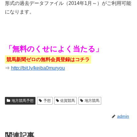
形式の過去データファイル（2014年1月～）がご利用可能
になります。
「無料のくせによく当たる」
競馬新聞ゼロの無料会員登録はコチラ
⇒
http://bit.ly/keiba0muryou
地方競馬予想
予想
佐賀競馬
地方競馬
admin
関連記事