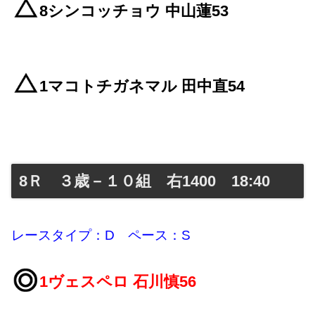
8シンコッチョウ 中山蓮53
1マコトチガネマル 田中直54
8Ｒ ３歳－１０組 右1400 18:40
レースタイプ：D ペース：S
1ヴェスペロ 石川慎56