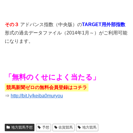
その３
アドバンス指数（中央版）の
TARGET用外部指数
形式の過去データファイル（2014年1月～）がご利用可能
になります。
「無料のくせによく当たる」
競馬新聞ゼロの無料会員登録はコチラ
⇒
http://bit.ly/keiba0muryou
地方競馬予想
予想
佐賀競馬
地方競馬