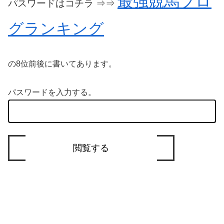
最強競馬ブロ
パスワードはコチラ ⇒⇒
グランキング
の8位前後に書いてあります。
パスワードを入力する。