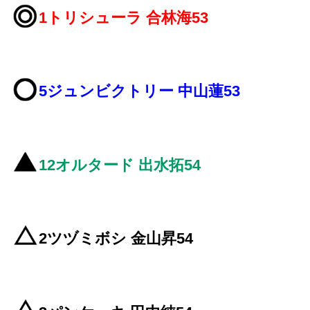
1トリシューラ 合林海53
5ジュンビクトリー 中山蓮53
12オルタード 出水拓54
2ツヅミボシ 金山昇54