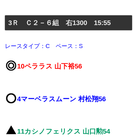
3Ｒ Ｃ２－６組 右1300 15:55
レースタイプ：C ペース：S
10ペララス 山下裕56
4マーベラスムーン 村松翔56
11カシノフェリクス 山口勲54