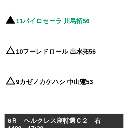
11パイロセーラ 川島拓56
10フーレドロール 出水拓56
9カゼノカケハシ 中山蓮53
6Ｒ ヘルクレス座特選Ｃ２ 右