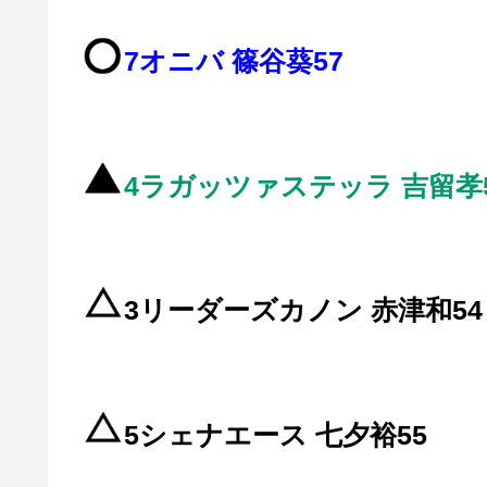
7オニバ 篠谷葵57
4ラガッツァステッラ 吉留孝
3リーダーズカノン 赤津和54
5シェナエース 七夕裕55