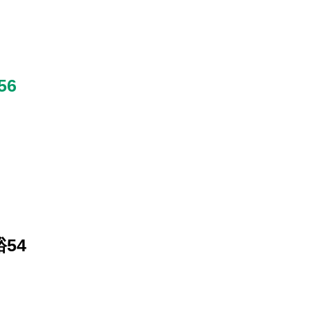
56
54