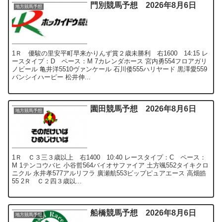
門別競馬予想 2026年8月6日
地方競馬予想
1Ｒ 優駿の里安平町早来かりんず賞２歳未勝利 右1600 14:15 レ
ースタイプ：D ペース：M 7カレンダホース 宮内勇554フロアガリ
ノビール 亀井洋5510ヴァンケール 石川倭555ハリヤード 黒澤愛559
バンシイハーピー 松井伸...
園田競馬予想 2026年8月6日
地方競馬予想
1Ｒ Ｃ３三３歳以上 右1400 10:40 レースタイプ：C ペース：
M 1テンコウバヒ 小谷哲564バイオサファイア 土方颯552タイキクロ
ニクル 永井孝577アルリフラ 廣瀬航553ビップピュアエース 高畑皓
55 2Ｒ Ｃ２四３歳以...
船橋競馬予想 2026年8月6日
地方競馬予想