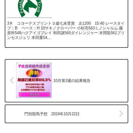
3Ｒ コヨーテスプリント３歳七未受賞 左1200 15:40 レースタイ
プ：B ペース：H 10サキノクローバー 小杉亮563ミノシャルム 藤
原幹548ハクアイゴブレイ 和田譲565ダイレンジャー 木間龍561プリ
ンセスジュリ 本田重54...
10月第3週の結果報告
門別競馬予想 2024年10月22日