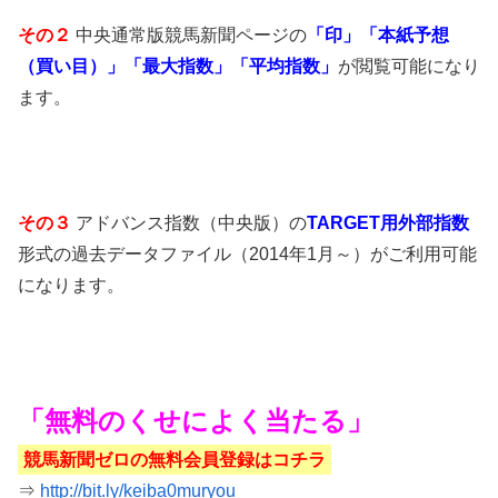
その２
中央通常版競馬新聞ページの
「印」「本紙予想
（買い目）」「最大指数」「平均指数」
が閲覧可能になり
ます。
その３
アドバンス指数（中央版）の
TARGET用外部指数
形式の過去データファイル（2014年1月～）がご利用可能
になります。
「無料のくせによく当たる」
競馬新聞ゼロの無料会員登録はコチラ
⇒
http://bit.ly/keiba0muryou