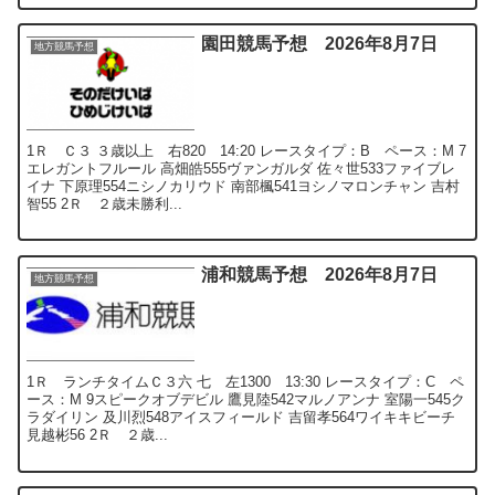
園田競馬予想 2026年8月7日
地方競馬予想
1Ｒ Ｃ３ ３歳以上 右820 14:20 レースタイプ：B ペース：M 7
エレガントフルール 高畑皓555ヴァンガルダ 佐々世533ファイブレ
イナ 下原理554ニシノカリウド 南部楓541ヨシノマロンチャン 吉村
智55 2Ｒ ２歳未勝利...
浦和競馬予想 2026年8月7日
地方競馬予想
1Ｒ ランチタイムＣ３六 七 左1300 13:30 レースタイプ：C ペ
ース：M 9スピークオブデビル 鷹見陸542マルノアンナ 室陽一545ク
ラダイリン 及川烈548アイスフィールド 吉留孝564ワイキキビーチ
見越彬56 2Ｒ ２歳...