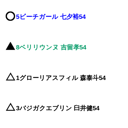
5ビーチガール 七夕裕54
8ベリリウンヌ 吉留孝54
1グローリアスフィル 森泰斗54
3バジガクエブリン 臼井健54