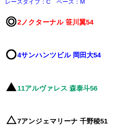
レースタイプ：C ペース：M
2ノクターナル 笹川翼54
4サンハンツビル 岡田大54
11アルヴァレス 森泰斗56
7アンジェマリーナ 千野稜51