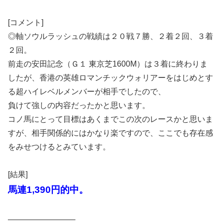
[コメント]
◎軸ソウルラッシュの戦績は２０戦７勝、２着２回、３着
２回。
前走の安田記念（Ｇ１ 東京芝1600M）は３着に終わりま
したが、香港の英雄ロマンチックウォリアーをはじめとす
る超ハイレベルメンバーが相手でしたので、
負けて強しの内容だったかと思います。
コノ馬にとって目標はあくまでこの次のレースかと思いま
すが、相手関係的にはかなり楽ですので、ここでも存在感
をみせつけるとみています。
[結果]
馬連1,390円的中。
————————–