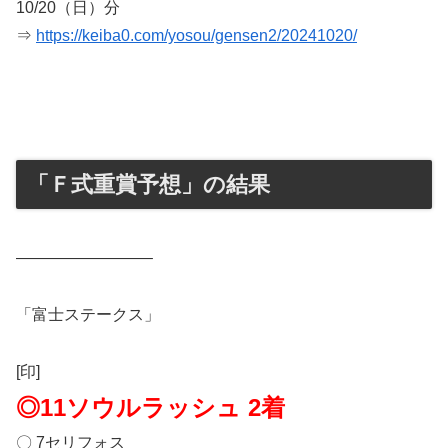
10/20（日）分
⇒
https://keiba0.com/yosou/gensen2/20241020/
「Ｆ式重賞予想」の結果
————————–
「富士ステークス」
[印]
◎11ソウルラッシュ 2着
〇 7セリフォス