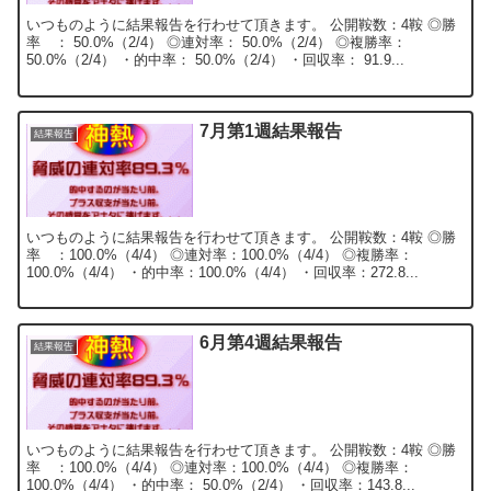
いつものように結果報告を行わせて頂きます。 公開鞍数：4鞍 ◎勝
率 ： 50.0%（2/4） ◎連対率： 50.0%（2/4） ◎複勝率：
50.0%（2/4） ・的中率： 50.0%（2/4） ・回収率： 91.9...
7月第1週結果報告
結果報告
いつものように結果報告を行わせて頂きます。 公開鞍数：4鞍 ◎勝
率 ：100.0%（4/4） ◎連対率：100.0%（4/4） ◎複勝率：
100.0%（4/4） ・的中率：100.0%（4/4） ・回収率：272.8...
6月第4週結果報告
結果報告
いつものように結果報告を行わせて頂きます。 公開鞍数：4鞍 ◎勝
率 ：100.0%（4/4） ◎連対率：100.0%（4/4） ◎複勝率：
100.0%（4/4） ・的中率： 50.0%（2/4） ・回収率：143.8...