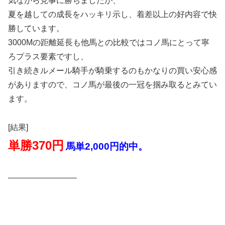
気ながら見事に勝ちましたが、
夏を越しての成長をハッキリ示し、着差以上の好内容で快
勝しています。
3000Mの距離延長も他馬との比較ではコノ馬にとって寧
ろプラス要素ですし、
引き続きルメール騎手が騎乗するのもかなりの買い安心感
がありますので、コノ馬が最後の一冠を掴み取るとみてい
ます。
[結果]
単勝370円
馬単2,000円的中。
————————–