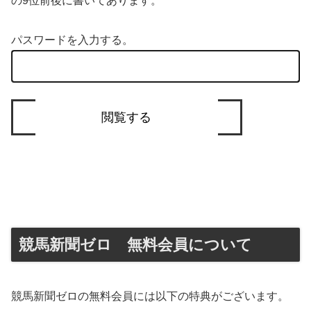
の9位前後に書いてあります。
パスワードを入力する。
競馬新聞ゼロ 無料会員について
競馬新聞ゼロの無料会員には以下の特典がございます。