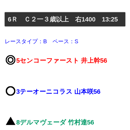
6Ｒ Ｃ２一３歳以上 右1400 13:25
レースタイプ：B ペース：S
5センコーファースト 井上幹56
3テーオーニコラス 山本咲56
8デルマヴェーダ 竹村達56