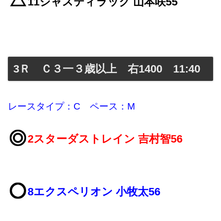
11ジャスティラック 山本咲55
3Ｒ Ｃ３一３歳以上 右1400 11:40
レースタイプ：C ペース：M
2スターダストレイン 吉村智56
8エクスペリオン 小牧太56