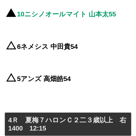
10ニシノオールマイト 山本太55
6ネメシス 中田貴54
5アンズ 高畑皓54
4Ｒ 夏梅７ハロンＣ２二３歳以上 右
1400 12:15