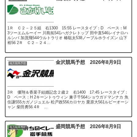
1Ｒ Ｃ２－２５組 右1300 15:55 レースタイプ：D ペース：M
3ツーエムルーイー 川島拓541ハガクレトップ 田中直546レイナロハ
ルンバ 加茂飛544ウルトラリオ 椿聡太538ノーブルホライズン 山下
裕56 2Ｒ Ｃ２－２４...
金沢競馬予想 2026年8月9日
地方競馬予想
3Ｒ 優翔＆香菜子結婚記念２歳２ 右1400 17:45 レースタイプ：
D ペース：H 2キーントゥウィン 兼子千564ショウガドマンナカ 魚
住謙555カガノジュエル 松戸政556カロヤカ 栗原大561ルビーオーシ
ャン 柴田勇56 4Ｒ ...
盛岡競馬予想 2026年8月9日
地方競馬予想