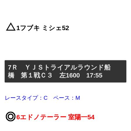
1フブキ ミシェ52
7Ｒ ＹＪＳトライアルラウンド船
橋 第１戦Ｃ３ 左1600 17:55
レースタイプ：C ペース：M
6エドノテーラー 室陽一54