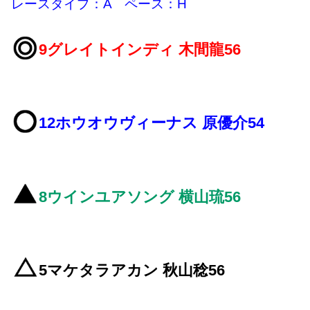
レースタイプ：A ペース：H
9グレイトインディ 木間龍56
12ホウオウヴィーナス 原優介54
8ウインユアソング 横山琉56
5マケタラアカン 秋山稔56