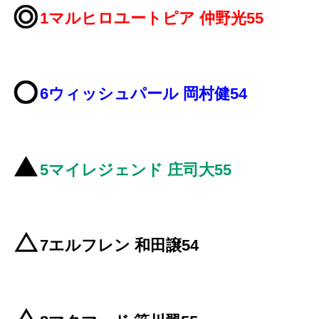
1マルヒロユートピア 仲野光55
6ウィッシュパール 岡村健54
5マイレジェンド 庄司大55
7エルフレン 和田譲54