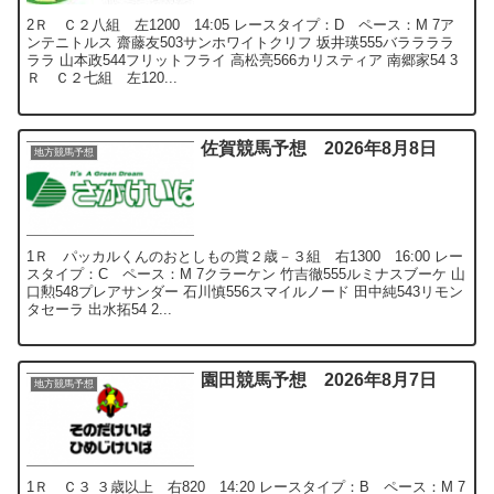
2Ｒ Ｃ２八組 左1200 14:05 レースタイプ：D ペース：M 7ア
ンテニトルス 齋藤友503サンホワイトクリフ 坂井瑛555バララララ
ララ 山本政544フリットフライ 高松亮566カリスティア 南郷家54 3
Ｒ Ｃ２七組 左120...
佐賀競馬予想 2026年8月8日
地方競馬予想
1Ｒ パッカルくんのおとしもの賞２歳－３組 右1300 16:00 レー
スタイプ：C ペース：M 7クラーケン 竹吉徹555ルミナスブーケ 山
口勲548プレアサンダー 石川慎556スマイルノード 田中純543リモン
タセーラ 出水拓54 2...
園田競馬予想 2026年8月7日
地方競馬予想
1Ｒ Ｃ３ ３歳以上 右820 14:20 レースタイプ：B ペース：M 7