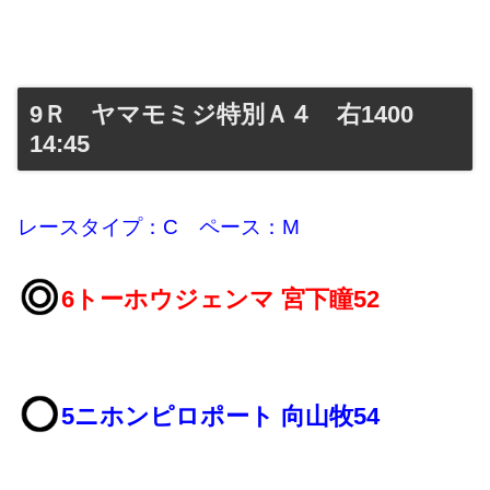
9Ｒ ヤマモミジ特別Ａ４ 右1400
14:45
レースタイプ：C ペース：M
6トーホウジェンマ 宮下瞳52
5ニホンピロポート 向山牧54