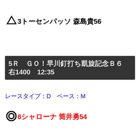
3トーセンパッソ 森島貴56
5Ｒ ＧＯ！早川釘打ち凱旋記念Ｂ６
右1400 12:35
レースタイプ：D ペース：M
6シャローナ 筒井勇54