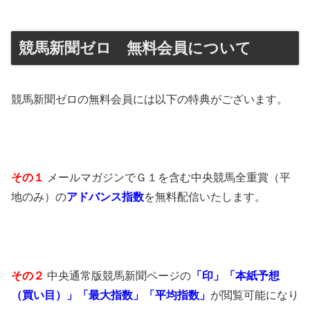
競馬新聞ゼロ 無料会員について
競馬新聞ゼロの無料会員には以下の特典がございます。
その１
メールマガジンでＧ１を含む中央競馬全重賞（平
地のみ）の
アドバンス指数
を無料配信いたします。
その２
中央通常版競馬新聞ページの
「印」「本紙予想
（買い目）」「最大指数」「平均指数」
が閲覧可能になり