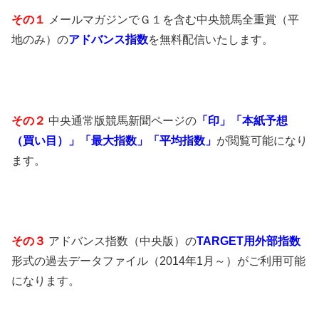
その１
メールマガジンでＧ１を含む中央競馬全重賞（平
地のみ）の
アドバンス指数
を無料配信いたします。
その２
中央通常版競馬新聞ページの
「印」「本紙予想
（買い目）」「最大指数」「平均指数」
が閲覧可能になり
ます。
その３
アドバンス指数（中央版）の
TARGET用外部指数
形式の過去データファイル（2014年1月～）がご利用可能
になります。