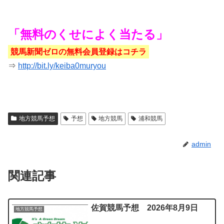
「無料のくせによく当たる」
競馬新聞ゼロの無料会員登録はコチラ
⇒
http://bit.ly/keiba0muryou
地方競馬予想
予想
地方競馬
浦和競馬
admin
関連記事
佐賀競馬予想 2026年8月9日
地方競馬予想