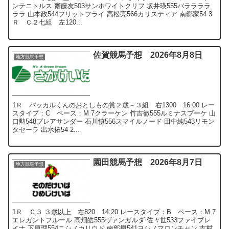
ンテニトルス 齋藤友503サンホワイトクリフ 坂井瑛555バララララ
ララ 山本政544フリットフライ 高松亮566カリスティア 南郷家54 3
Ｒ Ｃ２七組 左120...
佐賀競馬予想 2026年8月8日
地方競馬予想
1Ｒ パッカルくんのおとしもの賞２歳－３組 右1300 16:00 レー
スタイプ：C ペース：M 7クラーケン 竹吉徹555ルミナスブーケ 山
口勲548プレアサンダー 石川慎556スマイルノード 田中純543リモン
タセーラ 出水拓54 2...
園田競馬予想 2026年8月7日
地方競馬予想
1Ｒ Ｃ３ ３歳以上 右820 14:20 レースタイプ：B ペース：M 7
エレガントフルール 高畑皓555ヴァンガルダ 佐々世533ファイブレ
イナ 下原理554ニシノカリウド 南部楓541ヨシノマロンチャン 吉村