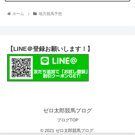
ホーム
地方競馬予想
【LINE＠登録お願いします！】
ゼロ太郎競馬ブログ
ブログTOP
© 2021 ゼロ太郎競馬ブログ.