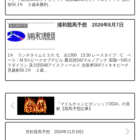
智55 2Ｒ ２歳未勝利...
浦和競馬予想 2026年8月7日
地方競馬予想
1Ｒ ランチタイムＣ３六 七 左1300 13:30 レースタイプ：C ペ
ース：M 9スピークオブデビル 鷹見陸542マルノアンナ 室陽一545ク
ラダイリン 及川烈548アイスフィールド 吉留孝564ワイキキビーチ
見越彬56 2Ｒ ２歳...
「マイルチャンピオンシップ2024」の見
解【競馬予想記事】
笠松競馬予想 2024年11月18日