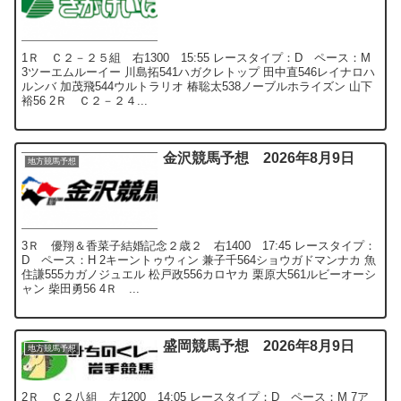
1Ｒ Ｃ２－２５組 右1300 15:55 レースタイプ：D ペース：M
3ツーエムルーイー 川島拓541ハガクレトップ 田中直546レイナロハ
ルンバ 加茂飛544ウルトラリオ 椿聡太538ノーブルホライズン 山下
裕56 2Ｒ Ｃ２－２４...
金沢競馬予想 2026年8月9日
地方競馬予想
3Ｒ 優翔＆香菜子結婚記念２歳２ 右1400 17:45 レースタイプ：
D ペース：H 2キーントゥウィン 兼子千564ショウガドマンナカ 魚
住謙555カガノジュエル 松戸政556カロヤカ 栗原大561ルビーオーシ
ャン 柴田勇56 4Ｒ ...
盛岡競馬予想 2026年8月9日
地方競馬予想
2Ｒ Ｃ２八組 左1200 14:05 レースタイプ：D ペース：M 7ア