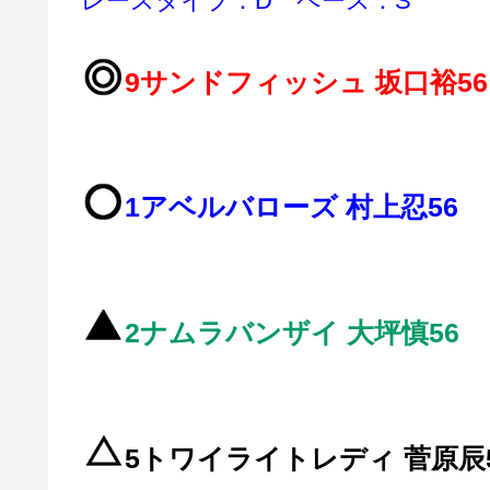
レースタイプ：D ペース：S
9サンドフィッシュ 坂口裕56
1アベルバローズ 村上忍56
2ナムラバンザイ 大坪慎56
5トワイライトレディ 菅原辰