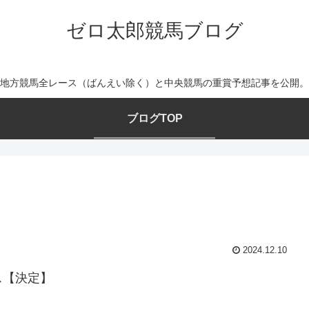
ゼロ太郎競馬ブログ
地方競馬全レース（ばんえい除く）と中央競馬の重賞予想記事を公開。
ブログTOP
2024.12.10
ス【決定】