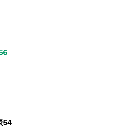
56
54