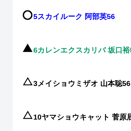
5スカイルーク 阿部英56
6カレンエクスカリバ 坂口裕
3メイショウミザオ 山本聡56
10ヤマショウキャット 菅原辰