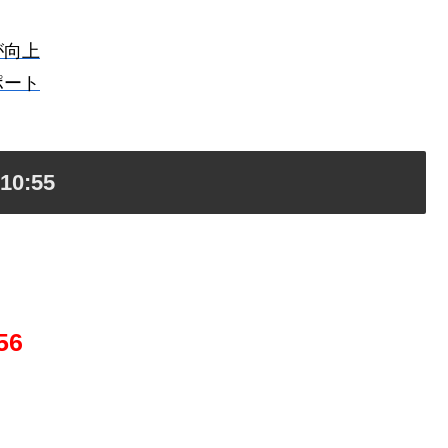
が向上
ポート
0:55
56