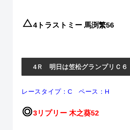
4トラストミー 馬渕繁56
4Ｒ 明日は笠松グランプリＣ６ 右1
レースタイプ：C ペース：H
3リプリー 木之葵52