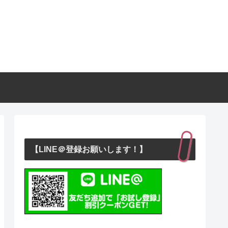
【LINE＠登録お願いします！】