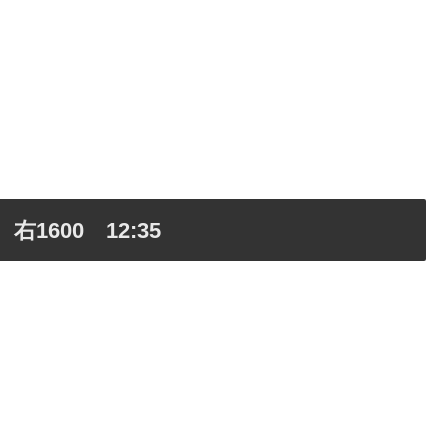
600 12:35